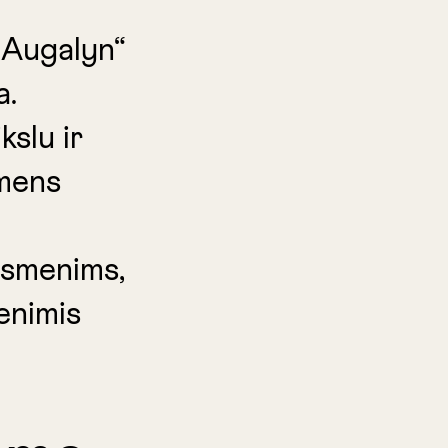
„Augalyn“
a.
kslu ir
smens
asmenims,
enimis