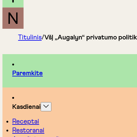
Titulinis
/
VšĮ „Augalyn“ privatumo politi
Paremkite
Kasdienai
Receptai
Restoranai