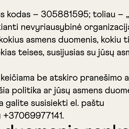
ens kodas – 305881595; toliau – 
kianti nevyriausybinė organizacij
kokius asmens duomenis, kokiu ti
kias teises, susijusias su jūsų a
ti keičiama be atskiro pranešimo 
ia politika ar jūsų asmens duom
a galite susisiekti el. paštu
u +37069977141.