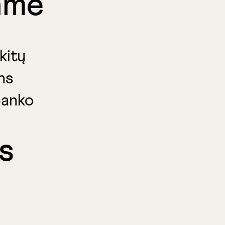
ame
kitų
ns
banko
s