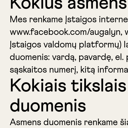
Kokius asmens
Mes renkame Įstaigos internet
www.facebook.com/augalyn, ww
Įstaigos valdomų platformų) l
duomenis: vardą, pavardę, el.
sąskaitos numerį, kitą informa
Kokiais tiksla
duomenis
Asmens duomenis renkame šiais