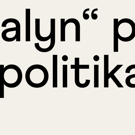
alyn“ 
politik