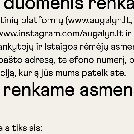
 duomenis renk
inių platformų (www.augalyn.lt,
w.instagram.com/augalyn.lt ir 
ankytojų ir Įstaigos rėmėjų asme
 pašto adresą, telefono numerį, 
ciją, kurią jūs mums pateikiate.
is renkame asmen
 tikslais: