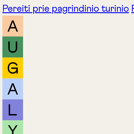
Pereiti prie pagrindinio turinio