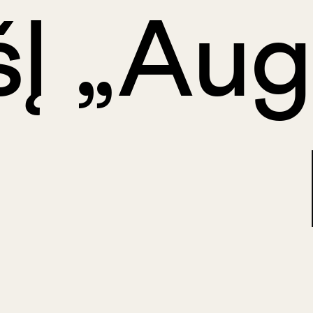
šĮ „Aug