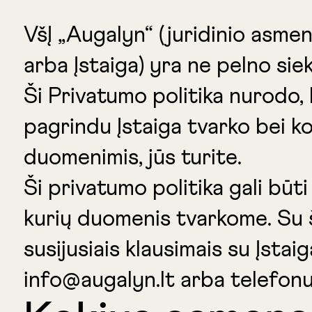
VšĮ „Augalyn“ (juridinio asm
arba Įstaiga) yra ne pelno sie
Ši Privatumo politika nurodo, 
pagrindu Įstaiga tvarko bei ko
duomenimis, jūs turite.
Ši privatumo politika gali bū
kurių duomenis tvarkome. Su š
susijusiais klausimais su Įstaig
info@augalyn.lt arba telefon