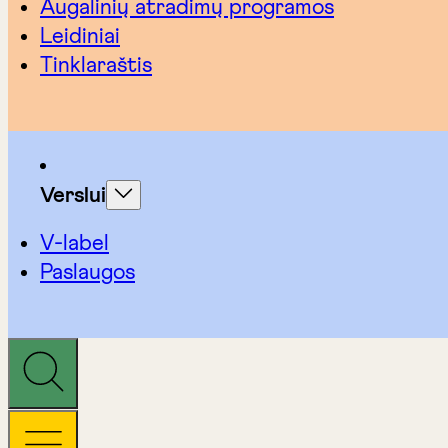
Augalinių atradimų programos
Leidiniai
Tinklaraštis
Verslui
V-label
Paslaugos