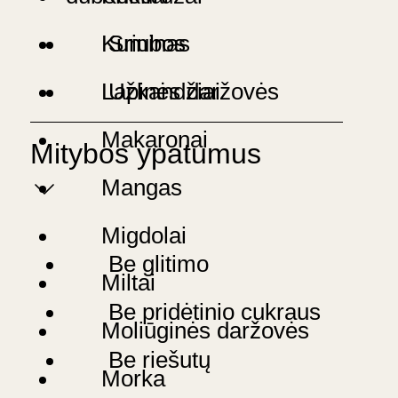
Kuminas
Sriubos
Lapinės daržovės
Užkandžiai
Makaronai
Mitybos ypatumus
Mangas
Migdolai
Be glitimo
Miltai
Be pridėtinio cukraus
Moliūginės daržovės
Be riešutų
Morka