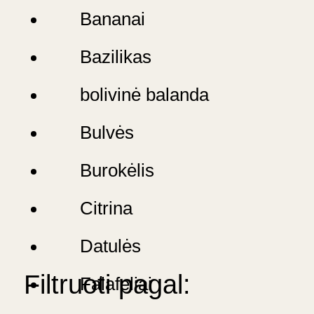
Bananai
Bazilikas
bolivinė balanda
Bulvės
Burokėlis
Citrina
Datulės
Filtruoti pagal:
Falafeliai