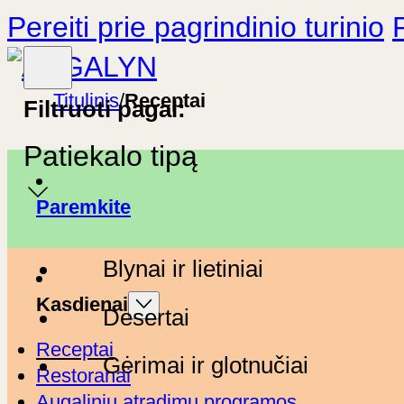
Pereiti prie pagrindinio turinio
Titulinis
/
Receptai
Filtruoti pagal:
Patiekalo tipą
Paremkite
Blynai ir lietiniai
Kasdienai
Desertai
Receptai
Gėrimai ir glotnučiai
Restoranai
Augalinių atradimų programos