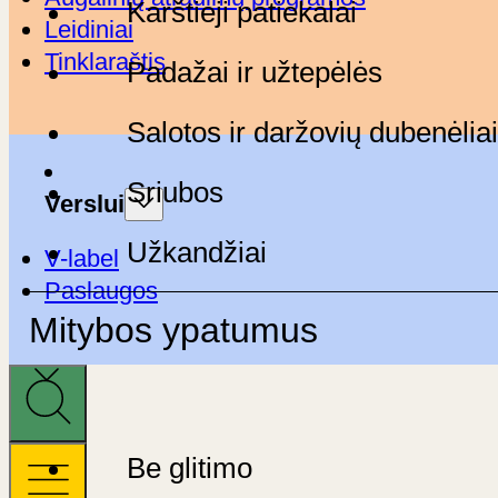
Karštieji patiekalai
Leidiniai
Tinklaraštis
Padažai ir užtepėlės
Salotos ir daržovių dubenėliai
Sriubos
Verslui
Užkandžiai
V-label
Paslaugos
Mitybos ypatumus
Be glitimo