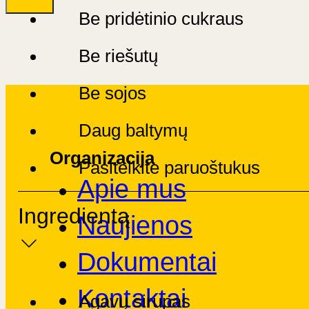
Be pridėtinio cukraus
Be riešutų
Be sojos
Daug baltymų
Organizacija
Pasitelkite paruoštukus
Apie mus
Ingredientą
Naujienos
Dokumentai
Kontaktai
Agavų sirupas