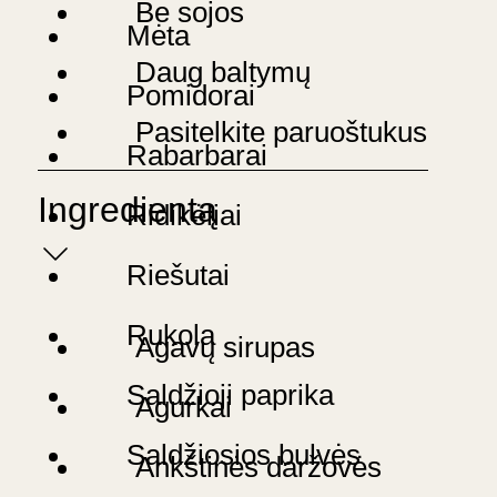
Be sojos
Mėta
Daug baltymų
Pomidorai
Pasitelkite paruoštukus
Rabarbarai
Ingredientą
Ridikėliai
Riešutai
Rukola
Agavų sirupas
Saldžioji paprika
Agurkai
Saldžiosios bulvės
Ankštinės daržovės