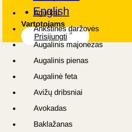
English
Agurkai
Vartotojams
Ankštinės daržovės
Prisijungti
Augalinis majonezas
Augalinis pienas
Augalinė feta
Avižų dribsniai
Avokadas
Baklažanas