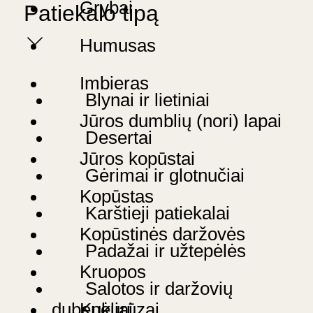
Grybai
Patiekalo tipą
Humusas
Imbieras
Blynai ir lietiniai
Jūros dumblių (nori) lapai
Desertai
Jūros kopūstai
Gėrimai ir glotnučiai
Kopūstas
Karštieji patiekalai
Kopūstinės daržovės
Padažai ir užtepėlės
Kruopos
Salotos ir daržovių
Kukurūzai
dubenėliai