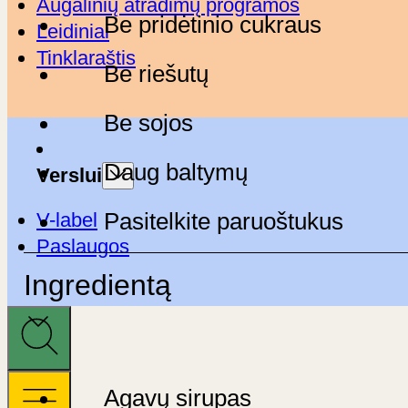
Augalinių atradimų programos
Be pridėtinio cukraus
Leidiniai
Tinklaraštis
Be riešutų
Be sojos
Daug baltymų
Verslui
V-label
Pasitelkite paruoštukus
Paslaugos
Ingredientą
Agavų sirupas