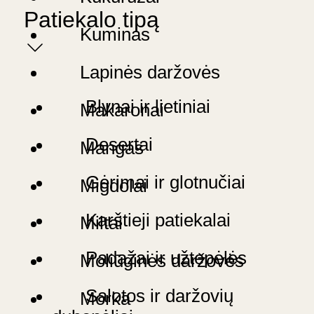
Patiekalo tipą
Kuminas
Lapinės daržovės
Blynai ir lietiniai
Makaronai
Desertai
Mangas
Gėrimai ir glotnučiai
Migdolai
Karštieji patiekalai
Miltai
Padažai ir užtepėlės
Moliūginės daržovės
Salotos ir daržovių
Morka