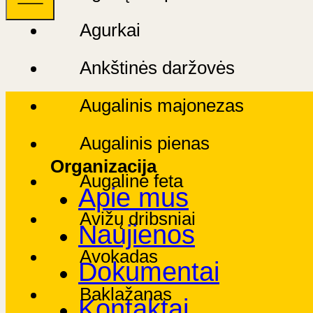
Agurkai
Ankštinės daržovės
Augalinis majonezas
Augalinis pienas
Organizacija
Augalinė feta
Apie mus
Avižų dribsniai
Naujienos
Avokadas
Dokumentai
Baklažanas
Kontaktai