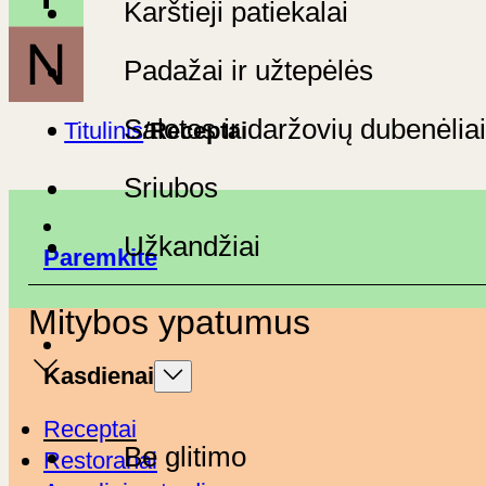
Karštieji patiekalai
Padažai ir užtepėlės
Salotos ir daržovių dubenėliai
Titulinis
/
Receptai
Sriubos
Užkandžiai
Paremkite
Mitybos ypatumus
Kasdienai
Receptai
Be glitimo
Restoranai