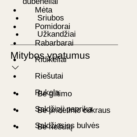
dubenėliai
Mėta
Sriubos
Pomidorai
Užkandžiai
Rabarbarai
Mitybos ypatumus
Ridikėliai
Riešutai
Rukola
Be glitimo
Saldžioji paprika
Be pridėtinio cukraus
Saldžiosios bulvės
Be riešutų