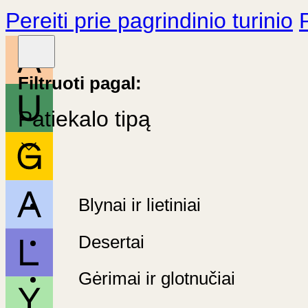
Pereiti prie pagrindinio turinio
Filtruoti pagal:
Patiekalo tipą
Blynai ir lietiniai
Desertai
Gėrimai ir glotnučiai