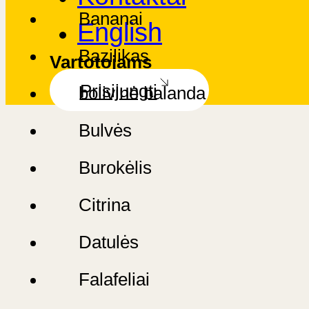
Bananai
English
Bazilikas
Vartotojams
Prisijungti
bolivinė balanda
Bulvės
Burokėlis
Citrina
Datulės
Falafeliai