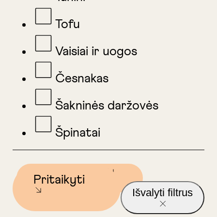
Tofu
Vaisiai ir uogos
Česnakas
Šakninės daržovės
Špinatai
Registruotis
Pritaikyti
Išvalyti filtrus