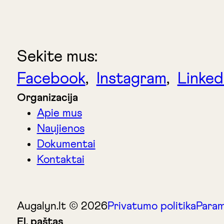
Sekite mus:
Facebook
,
Instagram
,
Linked
Organizacija
Apie mus
Naujienos
Dokumentai
Kontaktai
Augalyn.lt © 2026
Privatumo politika
Param
El. paštas