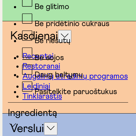
Be glitimo
Be pridėtinio cukraus
Kasdienai
Be riešutų
Receptai
Be sojos
Restoranai
Daug baltymų
Augalinių atradimų programos
Leidiniai
Pasitelkite paruoštukus
Tinklaraštis
Ingredientą
Verslui