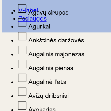
V-label
Agavų sirupas
Paslaugos
Agurkai
Ankštinės daržovės
Augalinis majonezas
Augalinis pienas
Augalinė feta
Avižų dribsniai
Avokadas