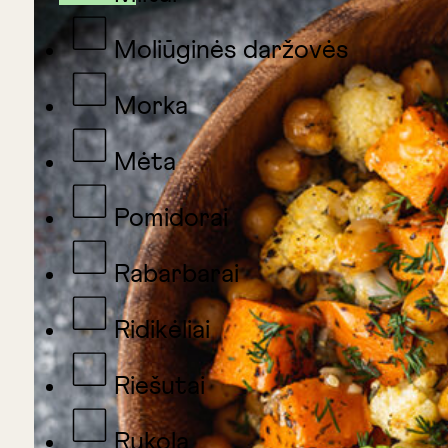
Moliūginės daržovės
Morka
Mėta
Pomidorai
Rabarbarai
Ridikėliai
Riešutai
Rukola