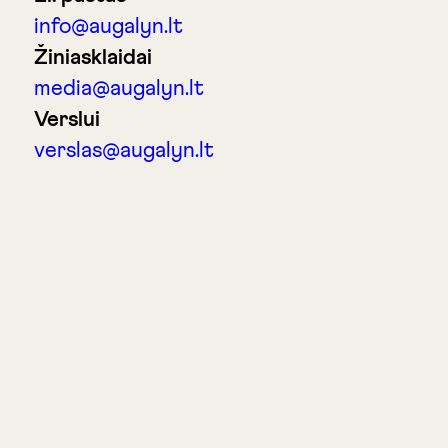
info@augalyn.lt
Žiniasklaidai
media@augalyn.lt
Verslui
verslas@augalyn.lt