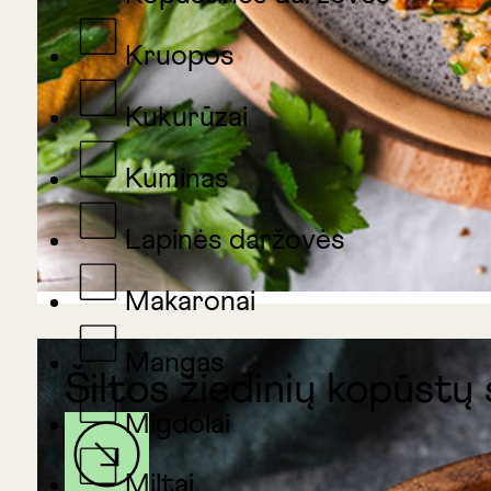
Kruopos
Kukurūzai
Kuminas
Lapinės daržovės
Makaronai
Mangas
Šiltos žiedinių kopūstų
Migdolai
Miltai