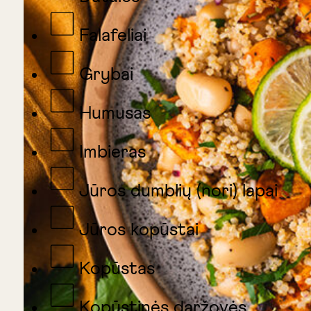
Falafeliai
Grybai
Humusas
Imbieras
Jūros dumblių (nori) lapai
Jūros kopūstai
Kopūstas
Kopūstinės daržovės