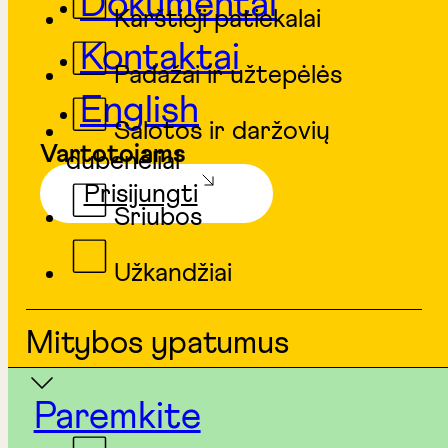
Dokumentai
Karštieji patiekalai
Kontaktai
Padažai ir užtepėlės
English
Salotos ir daržovių
Vartotojams
dubenėliai
Prisijungti
Sriubos
Užkandžiai
Mitybos ypatumus
Paremkite