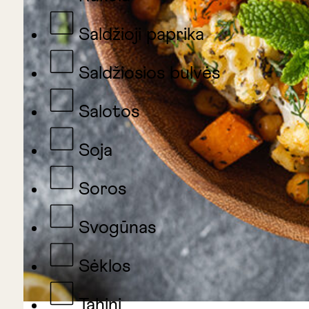
Saldžioji paprika
Saldžiosios bulvės
Salotos
Soja
Soros
Svogūnas
Sėklos
Tahini