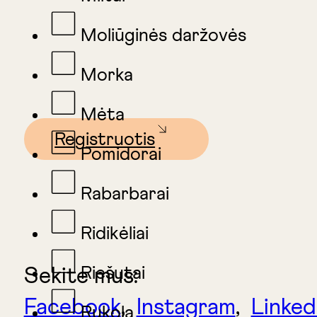
Moliūginės daržovės
Morka
Mėta
Registruotis
Pomidorai
Rabarbarai
Ridikėliai
Riešutai
Sekite mus:
Facebook
,
Instagram
,
Linked
Rukola