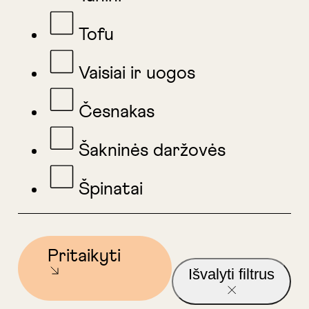
Tofu
Vaisiai ir uogos
Česnakas
Šakninės daržovės
Špinatai
Pritaikyti
Išvalyti filtrus