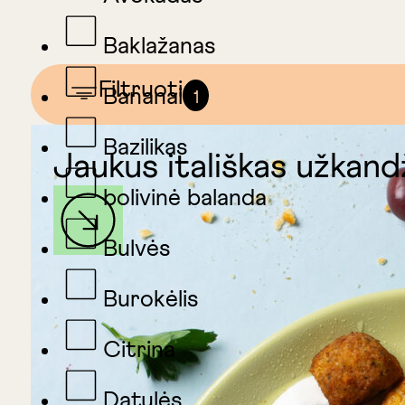
Baklažanas
Filtruoti
Bananai
1
Bazilikas
Jaukus itališkas užkandž
bolivinė balanda
Bulvės
Burokėlis
Citrina
Datulės