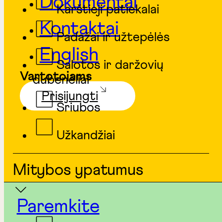
Dokumentai
Karštieji patiekalai
Kontaktai
Padažai ir užtepėlės
English
Salotos ir daržovių
Vartotojams
dubenėliai
Prisijungti
Sriubos
Užkandžiai
Mitybos ypatumus
Paremkite