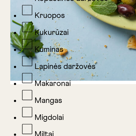
Kruopos
Kukurūzai
Kuminas
Lapinės daržovės
Makaronai
Mangas
Migdolai
Miltai