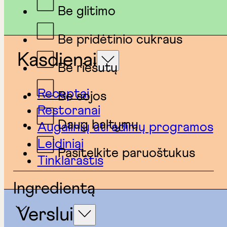
Be glitimo
Be pridėtinio cukraus
Kasdienai
Be riešutų
Receptai
Be sojos
Restoranai
Daug baltymų
Augalinių atradimų programos
Leidiniai
Pasitelkite paruoštukus
Tinklaraštis
Ingredientą
Verslui