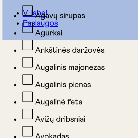
V-label
Agavų sirupas
Paslaugos
Agurkai
Ankštinės daržovės
Augalinis majonezas
Augalinis pienas
Augalinė feta
Avižų dribsniai
Avokadas