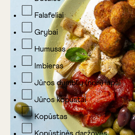
Falafeliai
Grybai
Humusas
Imbieras
Jūros dumblių (nori) lapai
Jūros kopūstai
Kopūstas
Kopūstinės daržovės