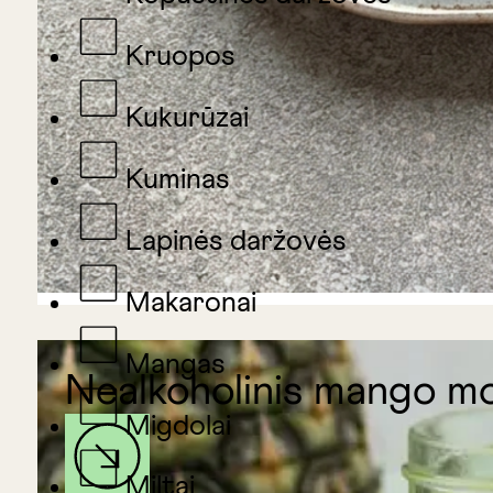
Kruopos
Kukurūzai
Kuminas
Lapinės daržovės
Makaronai
Mangas
Nealkoholinis mango moj
Migdolai
Miltai