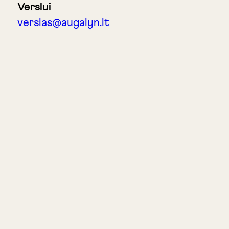
Verslui
verslas@augalyn.lt