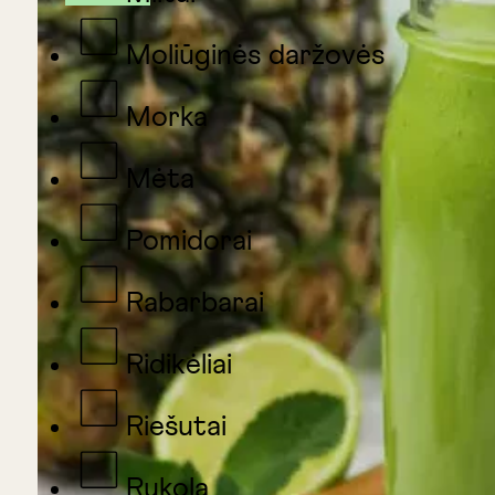
Moliūginės daržovės
Morka
Mėta
Pomidorai
Rabarbarai
Ridikėliai
Riešutai
Rukola