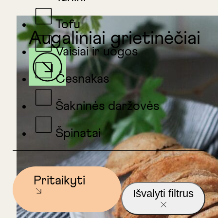
Tofu
Augaliniai grietinėčiai
Vaisiai ir uogos
Česnakas
Šakninės daržovės
Špinatai
Pritaikyti
Išvalyti filtrus