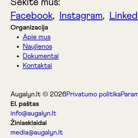
Sekite mus:
Facebook
,
Instagram
,
Linked
Organizacija
Apie mus
Naujienos
Dokumentai
Kontaktai
Augalyn.lt © 2026
Privatumo politika
Param
El. paštas
info@augalyn.lt
Žiniasklaidai
media@augalyn.lt