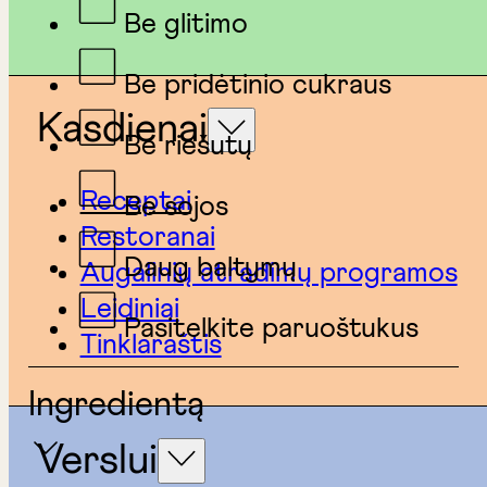
Be glitimo
Be pridėtinio cukraus
Kasdienai
Be riešutų
Receptai
Be sojos
Restoranai
Daug baltymų
Augalinių atradimų programos
Leidiniai
Pasitelkite paruoštukus
Tinklaraštis
Ingredientą
Verslui