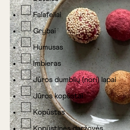
Falafeliai
Grybai
Humusas
Imbieras
Jūros dumblių (nori) lapai
Jūros kopūstai
Kopūstas
Kopūstinės daržovės