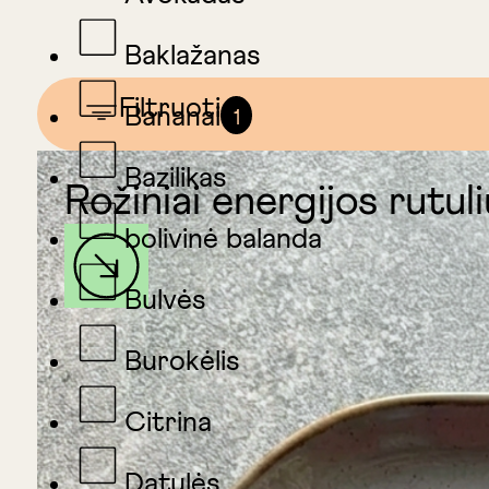
Baklažanas
Filtruoti
Bananai
1
Bazilikas
Rožiniai energijos rutuli
bolivinė balanda
Bulvės
Burokėlis
Citrina
Datulės