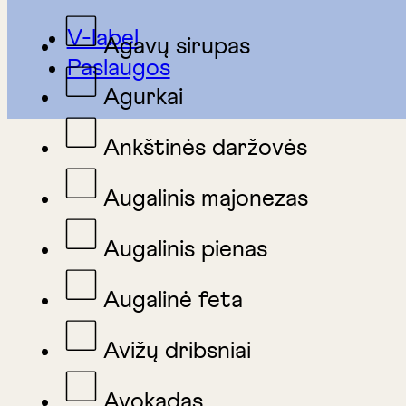
V-label
Agavų sirupas
Paslaugos
Agurkai
Ankštinės daržovės
Augalinis majonezas
Augalinis pienas
Augalinė feta
Avižų dribsniai
Avokadas