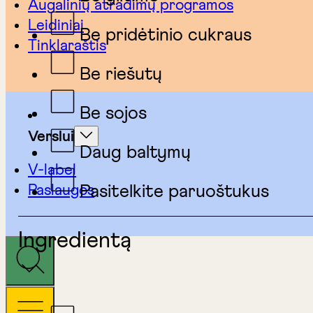
Augalinių atradimų programos
Leidiniai
Be pridėtinio cukraus
Tinklaraštis
Be riešutų
Be sojos
Verslui
Daug baltymų
V-label
Paslaugos
Pasitelkite paruoštukus
Ingredientą