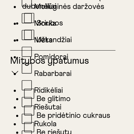
dubenėliai
Moliūginės daržovės
Sriubos
Morka
Užkandžiai
Mėta
Pomidorai
Mitybos ypatumus
Rabarbarai
Ridikėliai
Be glitimo
Riešutai
Be pridėtinio cukraus
Rukola
Be riešutų