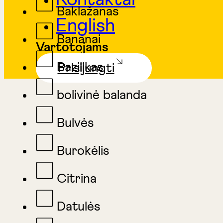
Baklažanas
English
Bananai
Vartotojams
Bazilikas
Prisijungti
bolivinė balanda
Bulvės
Burokėlis
Citrina
Datulės