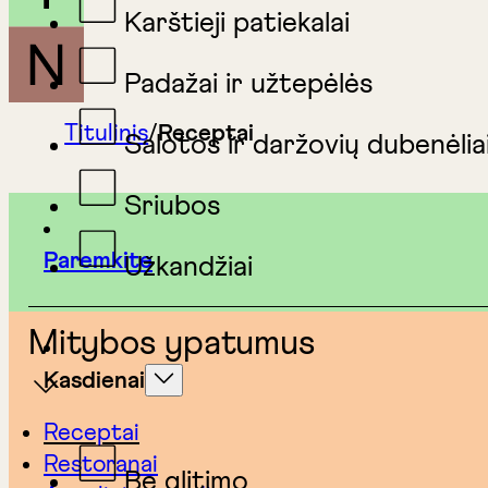
Karštieji patiekalai
Padažai ir užtepėlės
Titulinis
/
Receptai
Salotos ir daržovių dubenėlia
Sriubos
Paremkite
Užkandžiai
Mitybos ypatumus
Kasdienai
Receptai
Restoranai
Be glitimo