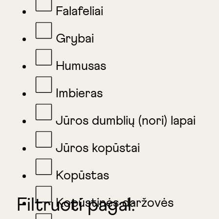
Falafeliai
Grybai
Humusas
Imbieras
Jūros dumblių (nori) lapai
Jūros kopūstai
Kopūstas
Filtruoti pagal:
Kopūstinės daržovės