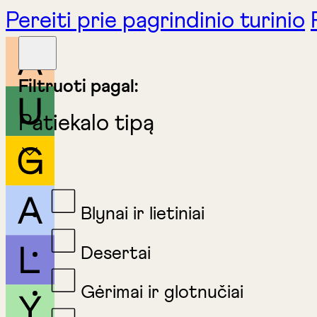
Pereiti prie pagrindinio turinio
Filtruoti pagal:
Patiekalo tipą
Blynai ir lietiniai
Desertai
Gėrimai ir glotnučiai