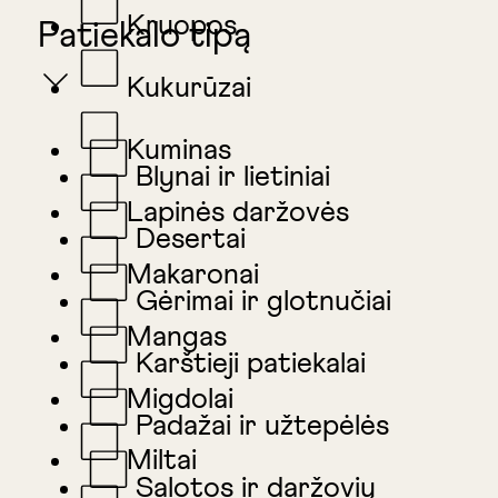
Kruopos
Patiekalo tipą
Kukurūzai
Kuminas
Blynai ir lietiniai
Lapinės daržovės
Desertai
Makaronai
Gėrimai ir glotnučiai
Mangas
Karštieji patiekalai
Migdolai
Padažai ir užtepėlės
Miltai
Salotos ir daržovių