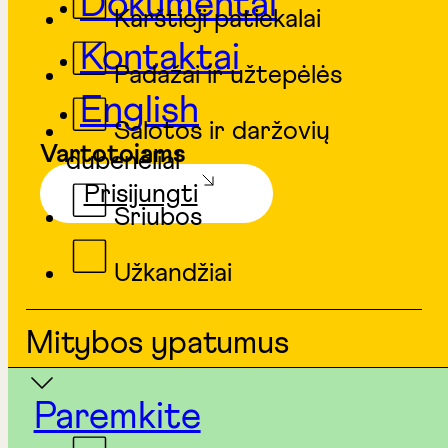
Dokumentai
Karštieji patiekalai
Kontaktai
Padažai ir užtepėlės
English
Salotos ir daržovių
Vartotojams
dubenėliai
Prisijungti
Sriubos
Užkandžiai
Mitybos ypatumus
Paremkite