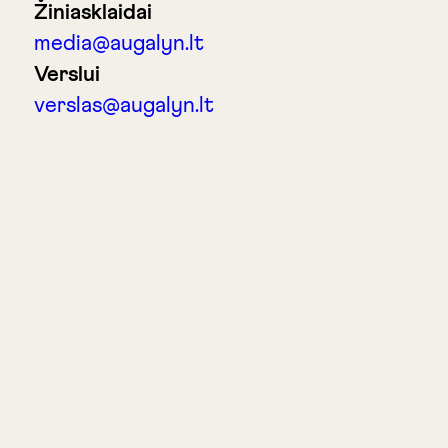
Žiniasklaidai
media@augalyn.lt
Verslui
verslas@augalyn.lt