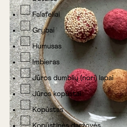
Falafeliai
Grybai
Humusas
Imbieras
Jūros dumblių (nori) lapai
Jūros kopūstai
Kopūstas
Kopūstinės daržovės