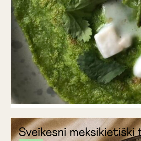
Sveikesni meksikietiški 