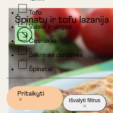
Tofu
Špinatų ir tofu lazanija
Vaisiai ir uogos
Česnakas
Šakninės daržovės
Špinatai
Pritaikyti
Išvalyti filtrus