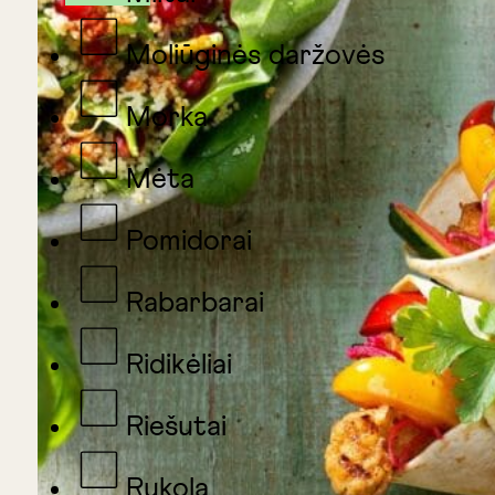
Moliūginės daržovės
Morka
Mėta
Pomidorai
Rabarbarai
Ridikėliai
Riešutai
Rukola