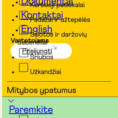
Dokumentai
Karštieji patiekalai
Kontaktai
Padažai ir užtepėlės
English
Salotos ir daržovių
Vartotojams
dubenėliai
Prisijungti
Sriubos
Užkandžiai
Mitybos ypatumus
Paremkite