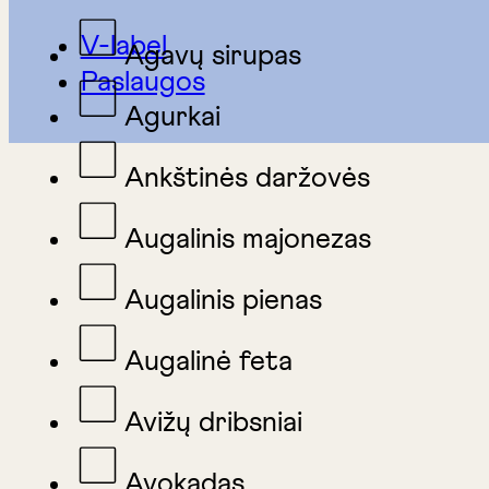
V-label
Agavų sirupas
Paslaugos
Agurkai
Ankštinės daržovės
Augalinis majonezas
Augalinis pienas
Augalinė feta
Avižų dribsniai
Avokadas