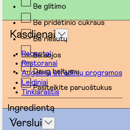
Be glitimo
Be pridėtinio cukraus
Kasdienai
Be riešutų
Receptai
Be sojos
Restoranai
Daug baltymų
Augalinių atradimų programos
Leidiniai
Pasitelkite paruoštukus
Tinklaraštis
Ingredientą
Verslui