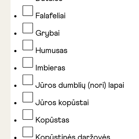
Falafeliai
Grybai
Humusas
Imbieras
Jūros dumblių (nori) lapai
Jūros kopūstai
Kopūstas
Kopūstinės daržovės