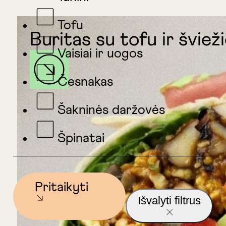
Tofu
Buritas su tofu ir švie
Vaisiai ir uogos
Česnakas
Šakninės daržovės
Špinatai
Pritaikyti
Išvalyti filtrus