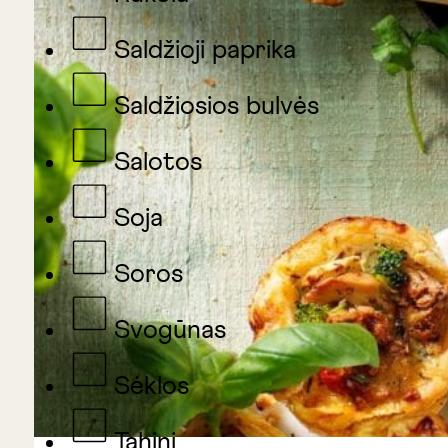
Saldžioji paprika
Saldžiosios bulvės
Salotos
Soja
Soros
Svogūnas
Sėklos
Tahini