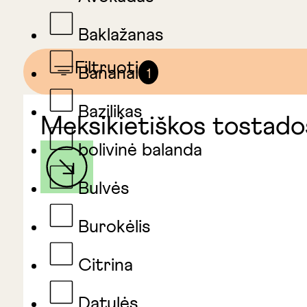
Baklažanas
Filtruoti
Bananai
1
Bazilikas
Meksikietiškos tostados
bolivinė balanda
Bulvės
Burokėlis
Citrina
Datulės