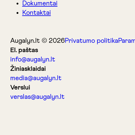
Dokumentai
Kontaktai
Augalyn.lt © 2026
Privatumo politika
Param
El. paštas
info@augalyn.lt
Žiniasklaidai
media@augalyn.lt
Verslui
verslas@augalyn.lt