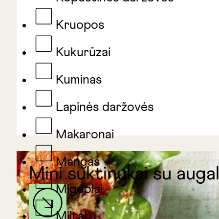
Kruopos
Kukurūzai
Kuminas
Lapinės daržovės
Makaronai
Mangas
Mini suktinukai su augal
Migdolai
Miltai