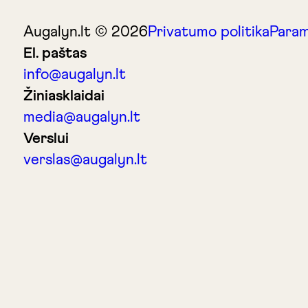
Augalyn.lt © 2026
Privatumo politika
Param
El. paštas
info@augalyn.lt
Žiniasklaidai
media@augalyn.lt
Verslui
verslas@augalyn.lt