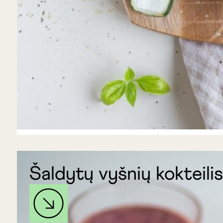
Šaldytų vyšnių kokteili