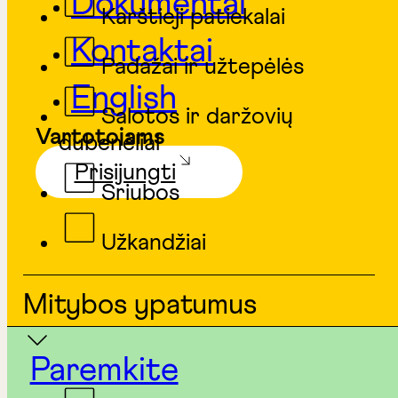
Dokumentai
Karštieji patiekalai
Kontaktai
Padažai ir užtepėlės
English
Salotos ir daržovių
Vartotojams
dubenėliai
Prisijungti
Sriubos
Užkandžiai
Mitybos ypatumus
Paremkite