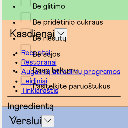
Be glitimo
Be pridėtinio cukraus
Kasdienai
Be riešutų
Receptai
Be sojos
Restoranai
Daug baltymų
Augalinių atradimų programos
Leidiniai
Pasitelkite paruoštukus
Tinklaraštis
Ingredientą
Verslui