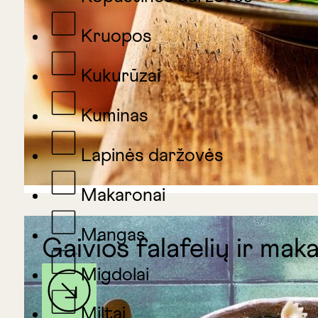
Kruopos
Kukurūzai
Kuminas
Lapinės daržovės
Makaronai
Mangas
Gaivios falafelių ir mak
Migdolai
Miltai