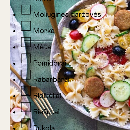
Moliūginės daržovės
Morka
Mėta
Pomidorai
Rabarbarai
Ridikėliai
Riešutai
Rukola