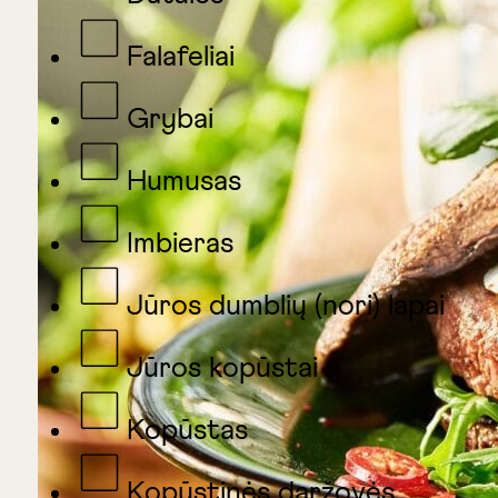
Falafeliai
Grybai
Humusas
Imbieras
Jūros dumblių (nori) lapai
Jūros kopūstai
Kopūstas
Kopūstinės daržovės