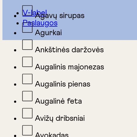
V-label
Agavų sirupas
Paslaugos
Agurkai
Ankštinės daržovės
Augalinis majonezas
Augalinis pienas
Augalinė feta
Avižų dribsniai
Avokadas