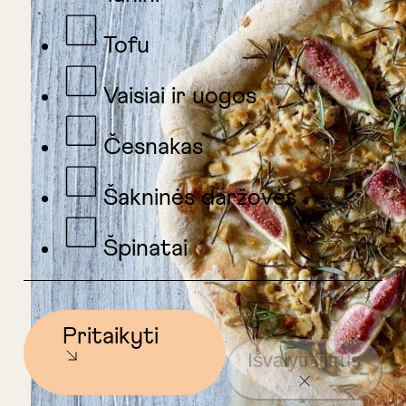
Tofu
Vaisiai ir uogos
Česnakas
Šakninės daržovės
Špinatai
Pritaikyti
Išvalyti filtrus