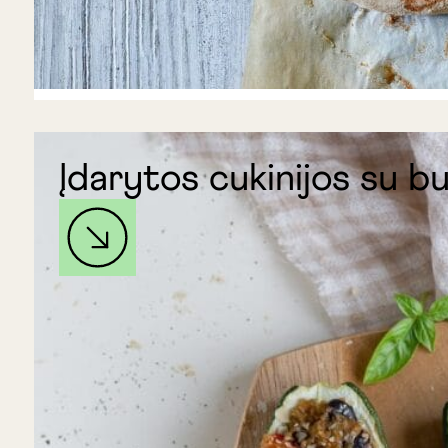
Įdarytos cukinijos su b