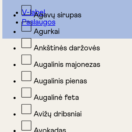
V-label
Agavų sirupas
Paslaugos
Agurkai
Ankštinės daržovės
Augalinis majonezas
Augalinis pienas
Augalinė feta
Avižų dribsniai
Avokadas