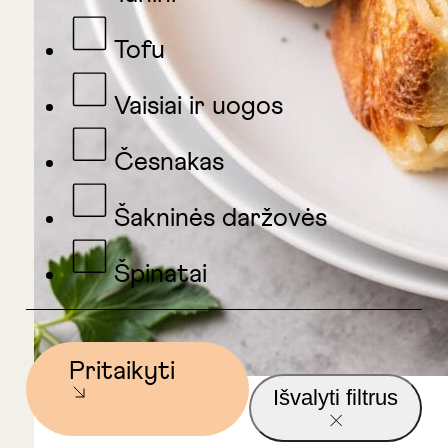
Tofu
Vaisiai ir uogos
Česnakas
Šakninės daržovės
Špinatai
Pritaikyti
Išvalyti filtrus