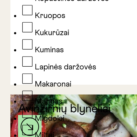
Kruopos
Kukurūzai
Kuminas
Lapinės daržovės
Makaronai
Mangas
Avinžirnių blyneliai
Migdolai
Miltai