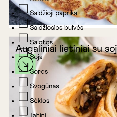
Saldžioji paprika
Saldžiosios bulvės
Salotos
Augaliniai lietiniai su so
Soja
Soros
Svogūnas
Sėklos
Tahini