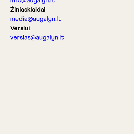
info@augalyn.lt
Žiniasklaidai
media@augalyn.lt
Verslui
verslas@augalyn.lt