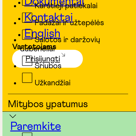
Dokumentai
Karštieji patiekalai
Kontaktai
Padažai ir užtepėlės
English
Salotos ir daržovių
Vartotojams
dubenėliai
Prisijungti
Sriubos
Užkandžiai
Mitybos ypatumus
Paremkite