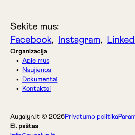
Sekite mus:
Facebook
,
Instagram
,
Linked
Organizacija
Apie mus
Naujienos
Dokumentai
Kontaktai
Augalyn.lt © 2026
Privatumo politika
Param
El. paštas