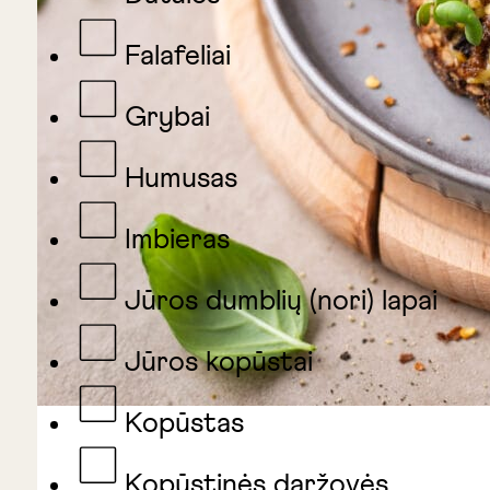
Falafeliai
Grybai
Humusas
Imbieras
Jūros dumblių (nori) lapai
Jūros kopūstai
Kopūstas
Kopūstinės daržovės