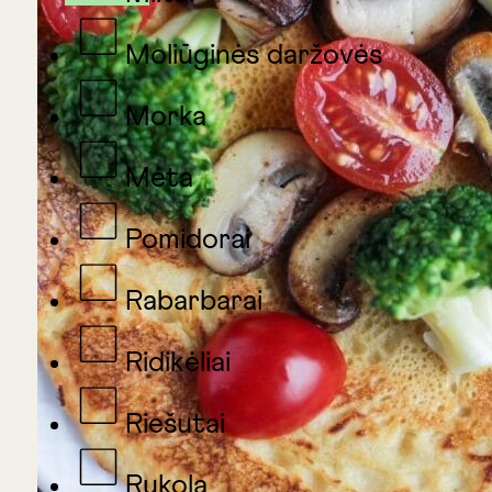
Moliūginės daržovės
Morka
Mėta
Pomidorai
Rabarbarai
Ridikėliai
Riešutai
Rukola