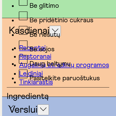
Be glitimo
Be pridėtinio cukraus
Kasdienai
Be riešutų
Receptai
Be sojos
Restoranai
Daug baltymų
Augalinių atradimų programos
Leidiniai
Pasitelkite paruoštukus
Tinklaraštis
Ingredientą
Verslui