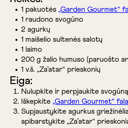
1 pakuotės
„Garden Gourmet“ fal
1 raudono svogūno
2 agurkų
1 maišelio sultenės salotų
1 laimo
200 g žalio humuso (paruošto 
1 v.š. „Za’atar“ prieskonių
Eiga:
Nulupkite ir perpjaukite svogūną 
Iškepkite
„Garden Gourmet“ fala
Supjaustykite agurkus griežinėlia
apibarstykite „Za’atar“ prieskonia