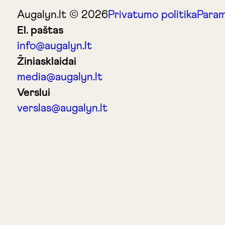
Augalyn.lt © 2026
Privatumo politika
Param
El. paštas
info@augalyn.lt
Žiniasklaidai
media@augalyn.lt
Verslui
verslas@augalyn.lt