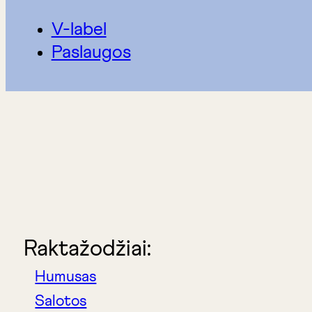
V-label
Paslaugos
Raktažodžiai:
Humusas
Salotos