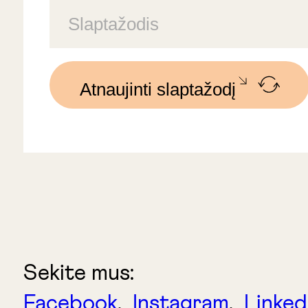
Atnaujinti slaptažodį
Sekite mus:
Facebook
,
Instagram
,
Linked