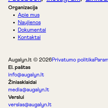
Organizacija
Apie mus
Naujienos
Dokumentai
Kontaktai
Augalyn.lt © 2026
Privatumo politika
Param
El. paštas
info@augalyn.lt
Žiniasklaidai
media@augalyn.lt
Verslui
verslas@augalyn.lt