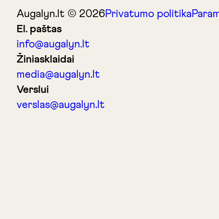
Augalyn.lt © 2026
Privatumo politika
Param
El. paštas
info@augalyn.lt
Žiniasklaidai
media@augalyn.lt
Verslui
verslas@augalyn.lt