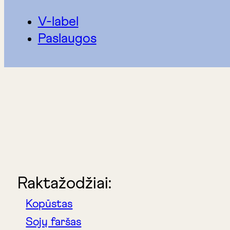
V-label
Paslaugos
Raktažodžiai:
Kopūstas
Sojų faršas