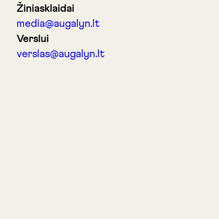
Žiniasklaidai
media@augalyn.lt
Verslui
verslas@augalyn.lt