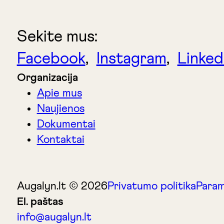
Sekite mus:
Facebook
,
Instagram
,
Linked
Organizacija
Apie mus
Naujienos
Dokumentai
Kontaktai
Augalyn.lt © 2026
Privatumo politika
Param
El. paštas
info@augalyn.lt