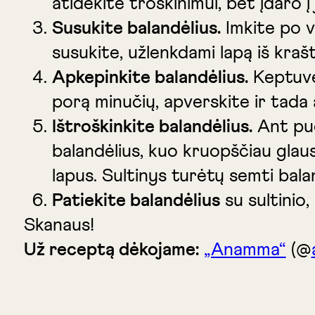
atidėkite troškinimui, bet įdaro į
Susukite balandėlius.
Imkite po v
susukite, užlenkdami lapą iš krašt
Apkepinkite balandėlius.
Keptuvėj
porą minučių, apverskite ir tada 
Ištroškinkite balandėlius.
Ant puo
balandėlius, kuo kruopščiau glausd
lapus. Sultinys turėtų semti bala
Patiekite balandėlius
su sultinio,
Skanaus!
Už receptą dėkojame:
„Anamma“
(@