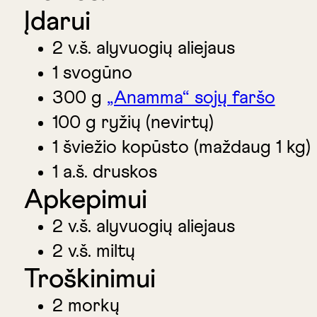
Įdarui
2 v.š. alyvuogių aliejaus
1 svogūno
300 g
„Anamma“ sojų faršo
100 g ryžių (nevirtų)
1 šviežio kopūsto (maždaug 1 kg)
1 a.š. druskos
Apkepimui
2 v.š. alyvuogių aliejaus
2 v.š. miltų
Troškinimui
2 morkų