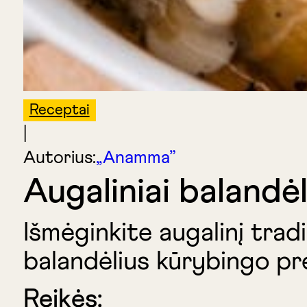
Receptai
|
Autorius:
„Anamma”
Augaliniai balandėl
Išmėginkite augalinį tradi
balandėlius kūrybingo pr
Reikės: