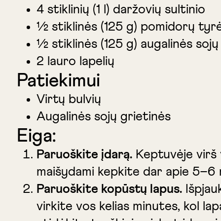
4 stiklinių (1 l) daržovių sultinio
½ stiklinės (125 g) pomidorų tyr
½ stiklinės (125 g) augalinės sojų
2 lauro lapelių
Patiekimui
Virtų bulvių
Augalinės sojų grietinės
Eiga:
Paruoškite įdarą.
Keptuvėje virš v
maišydami kepkite dar apie 5–6 min
Paruoškite kopūstų lapus.
Išpjauk
virkite vos kelias minutes, kol la