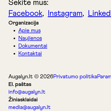
Sekite mus:
Facebook
,
Instagram
,
Linked
Organizacija
Apie mus
Naujienos
Dokumentai
Kontaktai
Augalyn.lt © 2026
Privatumo politika
Param
El. paštas
info@augalyn.lt
Žiniasklaidai
media@augalyn.lt