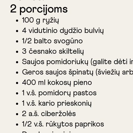
2 porcijoms
100 g ryžių
4 vidutinio dydžio bulvių
1/2 balto svogūno
3 česnako skiltelių
Saujos pomidoriukų (galite dėti 
Geros saujos špinatų (šviežių arb
400 ml kokosų pieno
1 v.š. pomidorų pastos
1 v.š. kario prieskonių
2 a.š. ciberžolės
1/2 v.š. rūkytos paprikos