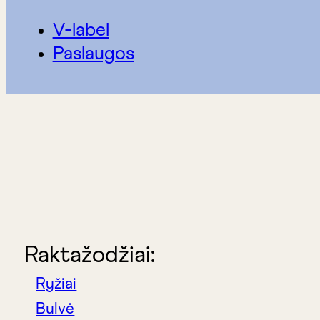
V-label
Paslaugos
Raktažodžiai:
Ryžiai
Bulvė