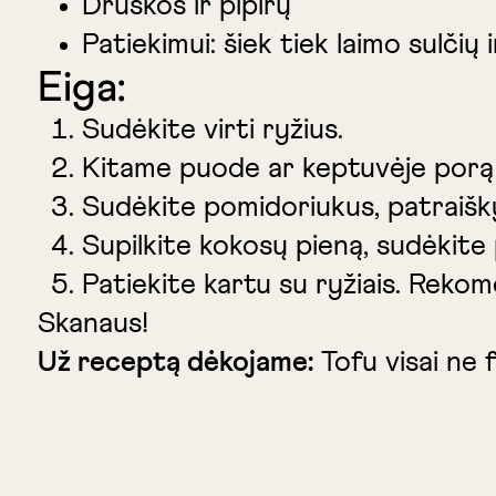
Druskos ir pipirų
Patiekimui: šiek tiek laimo sulčių 
Eiga:
Sudėkite virti ryžius.
Kitame puode ar keptuvėje porą m
Sudėkite pomidoriukus, patraiškyki
Supilkite kokosų pieną, sudėkite 
Patiekite kartu su ryžiais. Rekom
Skanaus!
Už receptą dėkojame:
Tofu visai ne 