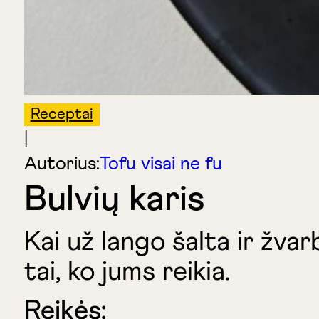
Receptai
|
Autorius:
Tofu visai ne fu
Bulvių karis
Kai už lango šalta ir žvar
tai, ko jums reikia.
Reikės: