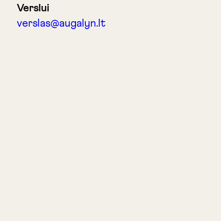
Verslui
verslas@augalyn.lt