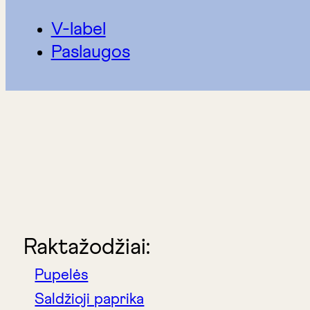
V-label
Paslaugos
Raktažodžiai:
Pupelės
Saldžioji paprika