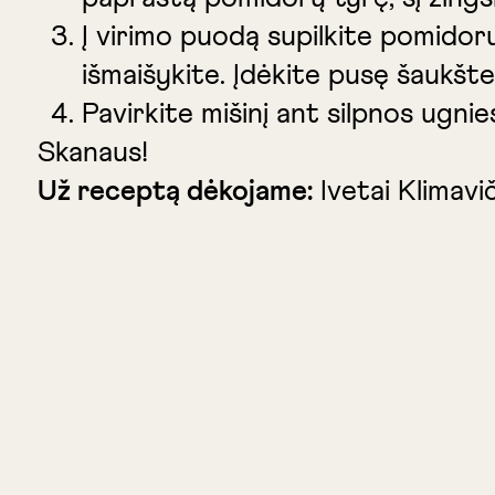
Į virimo puodą supilkite pomidorų
išmaišykite. Įdėkite pusę šaukšte
Pavirkite mišinį ant silpnos ugni
Skanaus!
Už receptą dėkojame:
Ivetai Klimavič