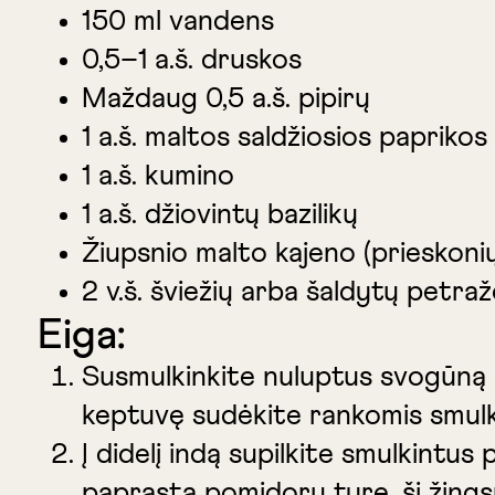
150 ml vandens
0,5–1 a.š. druskos
Maždaug 0,5 a.š. pipirų
1 a.š. maltos saldžiosios paprikos
1 a.š. kumino
1 a.š. džiovintų bazilikų
Žiupsnio malto kajeno (prieskonių 
2 v.š. šviežių arba šaldytų petraž
Eiga:
Susmulkinkite nuluptus svogūną ir
keptuvę sudėkite rankomis smulki
Į didelį indą supilkite smulkintus
paprastą pomidorų tyrę, šį žingsnį