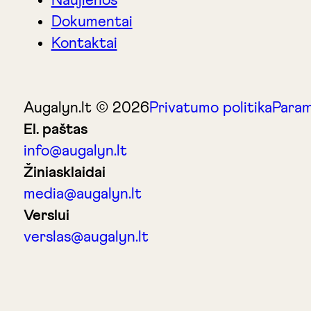
Naujienos
Dokumentai
Kontaktai
Augalyn.lt © 2026
Privatumo politika
Param
El. paštas
info@augalyn.lt
Žiniasklaidai
media@augalyn.lt
Verslui
verslas@augalyn.lt