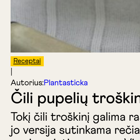
Receptai
|
Autorius:
Plantasticka
Čili pupelių troški
Tokį čili troškinį galima 
jo versija sutinkama reči