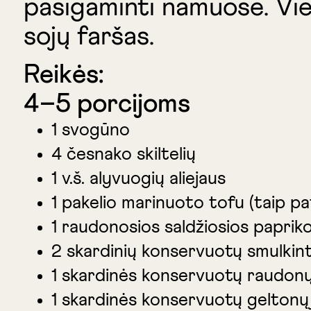
pasigaminti namuose. Vie
sojų faršas.
Reikės:
4–5 porcijoms
1 svogūno
4 česnako skiltelių
1 v.š. alyvuogių aliejaus
1 pakelio marinuoto tofu (taip pa
1 raudonosios saldžiosios paprik
2 skardinių konservuotų smulkint
1 skardinės konservuotų raudonų
1 skardinės konservuotų geltonų