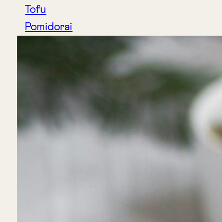
Tofu
Pomidorai