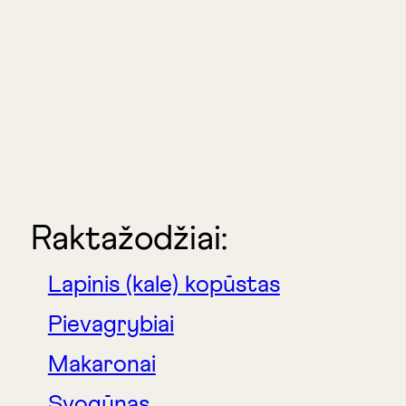
Raktažodžiai:
Lapinis (kale) kopūstas
Pievagrybiai
Makaronai
Svogūnas