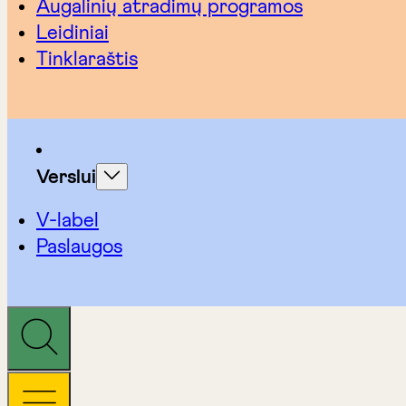
Augalinių atradimų programos
Leidiniai
Tinklaraštis
Verslui
V-label
Paslaugos