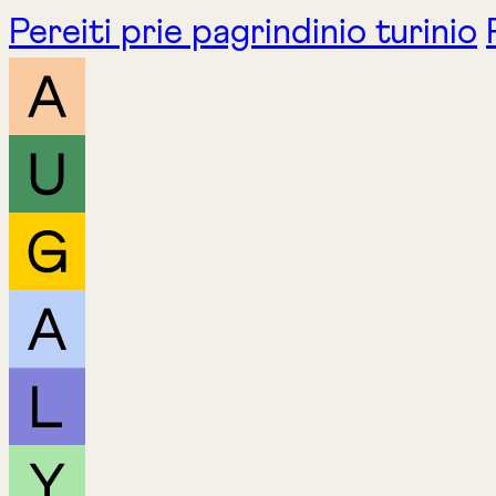
Pereiti prie pagrindinio turinio