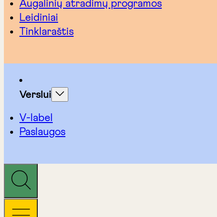
Augalinių atradimų programos
Leidiniai
Tinklaraštis
Verslui
V-label
Paslaugos