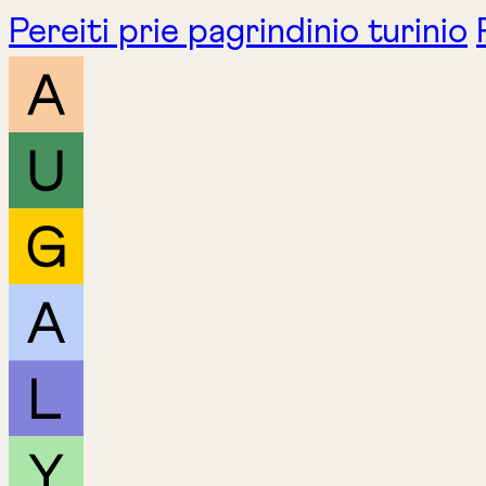
Pereiti prie pagrindinio turinio