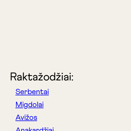
Raktažodžiai:
Serbentai
Migdolai
Avižos
Anakardžiai