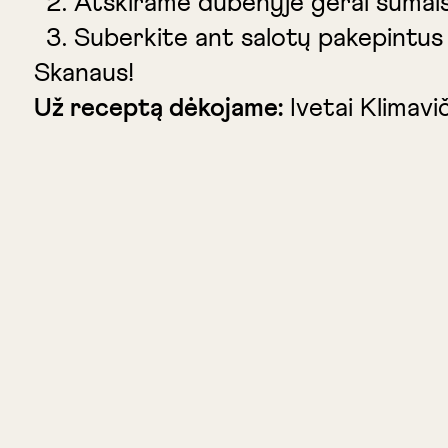
Atskirame dubenyje gerai sumaiš
Suberkite ant salotų pakepintus 
Skanaus!
Už receptą dėkojame:
Ivetai Klimavič