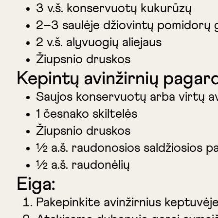
3 v.š. konservuotų kukurūzų
2–3 saulėje džiovintų pomidorų g
2 v.š. alyvuogių aliejaus
Žiupsnio druskos
Kepintų avinžirnių pagar
Saujos konservuotų arba virtų av
1 česnako skiltelės
Žiupsnio druskos
½ a.š. raudonosios saldžiosios pa
½ a.š. raudonėlių
Eiga:
Pakepinkite avinžirnius keptuvėje 