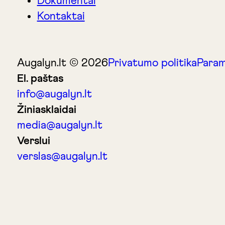
Dokumentai
Kontaktai
Augalyn.lt © 2026
Privatumo politika
Param
El. paštas
info@augalyn.lt
Žiniasklaidai
media@augalyn.lt
Verslui
verslas@augalyn.lt