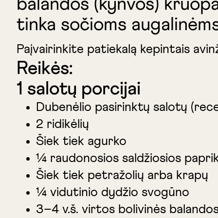
balandos (kynvos) kruopas
tinka sočioms augalinėm
Paįvairinkite patiekalą kepintais avi
Reikės:
1 salotų porcijai
Dubenėlio pasirinktų salotų (rec
2 ridikėlių
Šiek tiek agurko
¼ raudonosios saldžiosios papri
Šiek tiek petražolių arba krapų
¼ vidutinio dydžio svogūno
3–4 v.š. virtos bolivinės balando