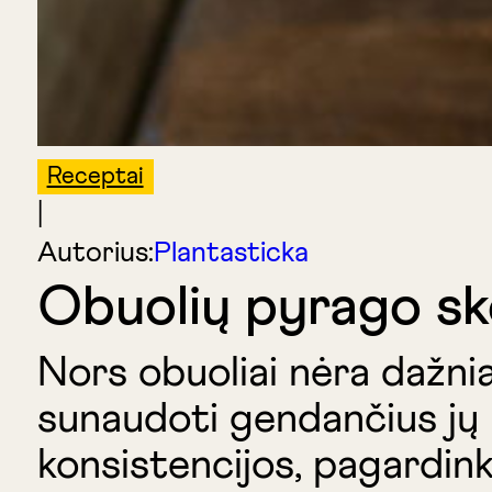
Receptai
|
Autorius:
Plantasticka
Obuolių pyrago sko
Nors obuoliai nėra dažnia
sunaudoti gendančius jų l
konsistencijos, pagardinki