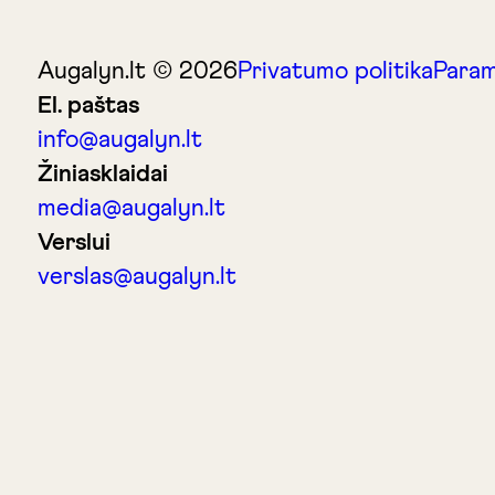
Augalyn.lt © 2026
Privatumo politika
Param
El. paštas
info@augalyn.lt
Žiniasklaidai
media@augalyn.lt
Verslui
verslas@augalyn.lt