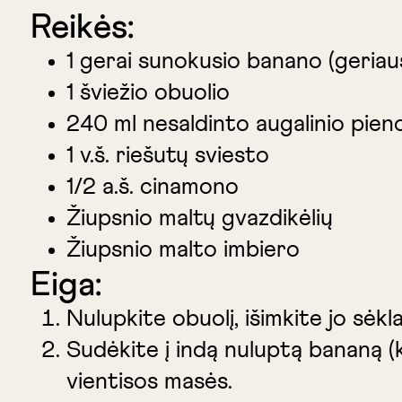
Reikės:
1 gerai sunokusio banano (geriau
1 šviežio obuolio
240 ml nesaldinto augalinio pien
1 v.š. riešutų sviesto
1/2 a.š. cinamono
Žiupsnio maltų gvazdikėlių
Žiupsnio malto imbiero
Eiga:
Nulupkite obuolį, išimkite jo sėkla
Sudėkite į indą nuluptą bananą (kr
vientisos masės.