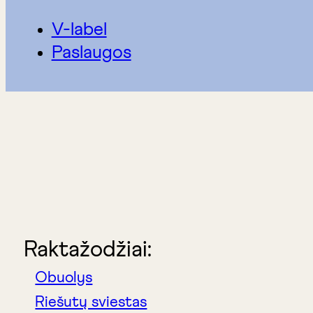
V-label
Paslaugos
Raktažodžiai:
Obuolys
Riešutų sviestas