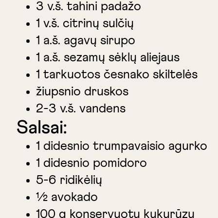
3 v.š. tahini padažo
1 v.š. citrinų sulčių
1 a.š. agavų sirupo
1 a.š. sezamų sėklų aliejaus
1 tarkuotos česnako skiltelės
žiupsnio druskos
2-3 v.š. vandens
Salsai:
1 didesnio trumpavaisio agurko
1 didesnio pomidoro
5-6 ridikėlių
½ avokado
100 g konservuotų kukurūzų