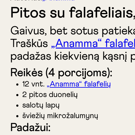
Pitos su falafeliai
Gaivus, bet sotus patieka
Traškūs
„Anamma“ falafel
padažas kiekvieną kąsnį 
Reikės (4 porcijoms):
12 vnt.
„Anamma“ falafelių
2 pitos duonelių
salotų lapų
šviežių mikrožalumynų
Padažui: