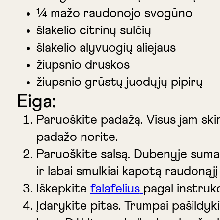
¼ mažo raudonojo svogūno
šlakelio citrinų sulčių
šlakelio alyvuogių aliejaus
žiupsnio druskos
žiupsnio grūstų juodųjų pipirų
Eiga:
Paruoškite padažą.
Visus jam ski
padažo norite.
Paruoškite salsą
. Dubenyje sumai
ir labai smulkiai kapotą raudonąjį 
Iškepkite
falafelius
pagal instruk
Įdarykite pitas
. Trumpai pašildyk