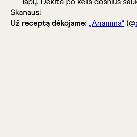
lapų. Dėkite po kelis dosnius šauk
Skanaus!
Už receptą dėkojame:
„Anamma“
(@