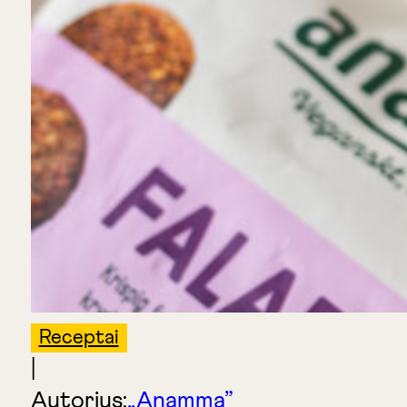
Receptai
|
Autorius:
„Anamma”