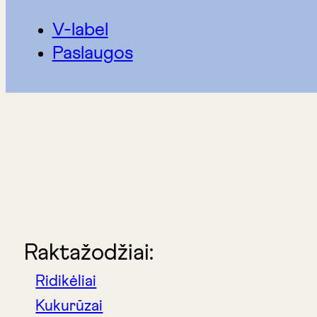
V-label
Paslaugos
Raktažodžiai:
Ridikėliai
Kukurūzai