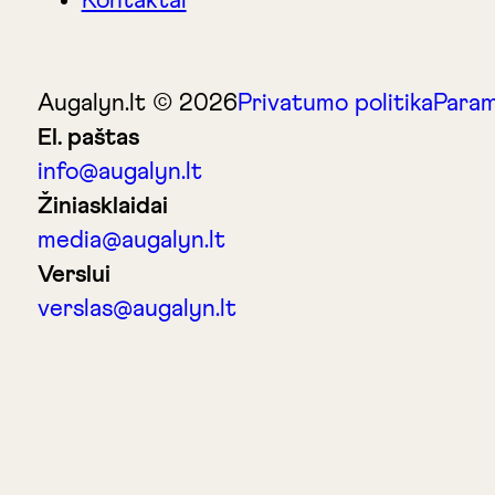
Kontaktai
Augalyn.lt © 2026
Privatumo politika
Param
El. paštas
info@augalyn.lt
Žiniasklaidai
media@augalyn.lt
Verslui
verslas@augalyn.lt