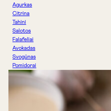
Agurkas
Citrina
Tahini
Salotos
Falafeliai
Avokadas
Svogūnas
Pomidorai