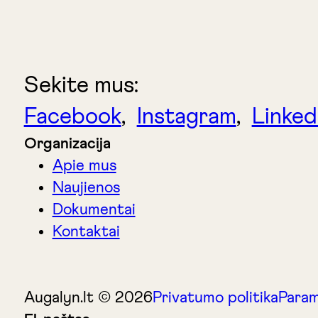
Sekite mus:
Facebook
,
Instagram
,
Linked
Organizacija
Apie mus
Naujienos
Dokumentai
Kontaktai
Augalyn.lt © 2026
Privatumo politika
Param