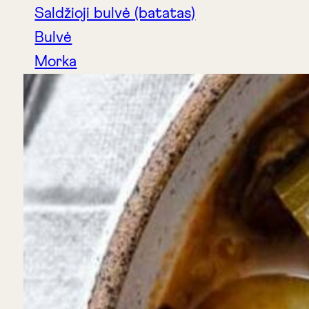
Saldžioji bulvė (batatas)
Bulvė
Morka