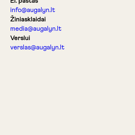
El. paštas
info@augalyn.lt
Žiniasklaidai
media@augalyn.lt
Verslui
verslas@augalyn.lt