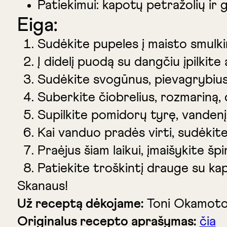
Patiekimui: kapotų petražolių ir 
Eiga:
Sudėkite pupeles į maisto smulkint
Į didelį puodą su dangčiu įpilkite 
Sudėkite svogūnus, pievagrybius,
Suberkite čiobrelius, rozmariną, 
Supilkite pomidorų tyrę, vandenį, 
Kai vanduo pradės virti, sudėkite
Praėjus šiam laikui, įmaišykite šp
Patiekite troškintį drauge su kapo
Skanaus!
Už receptą dėkojame:
Toni Okamoto 
Originalus recepto aprašymas:
čia