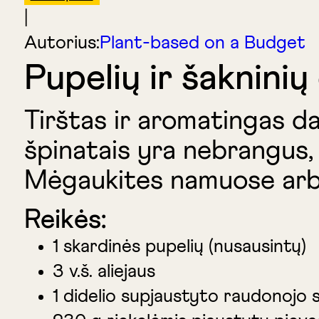
|
Autorius:
Plant-based on a Budget
Pupelių ir šakninių
Tirštas ir aromatingas da
špinatais yra nebrangus, 
Mėgaukites namuose arba
Reikės:
1
skardinės pupelių (nusausintų)
3 v.š. aliejaus
1 didelio supjaustyto raudonojo