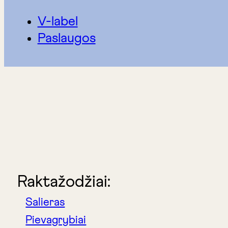
V-label
Paslaugos
Raktažodžiai:
Salieras
Pievagrybiai