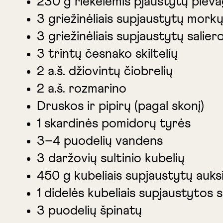
230 g riekelėmis pjaustytų piev
3 griežinėliais supjaustytų mork
3 griežinėliais supjaustytų salier
3 trintų česnako skiltelių
2 a.š. džiovintų čiobrelių
2 a.š. rozmarino
Druskos ir pipirų (pagal skonį)
1 skardinės pomidorų tyrės
3–4 puodelių vandens
3 daržovių sultinio kubelių
450 g kubeliais supjaustytų auksi
1 didelės kubeliais supjaustytos 
3 puodelių špinatų