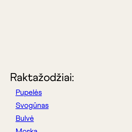
Raktažodžiai:
Pupelės
Svogūnas
Bulvė
Morka