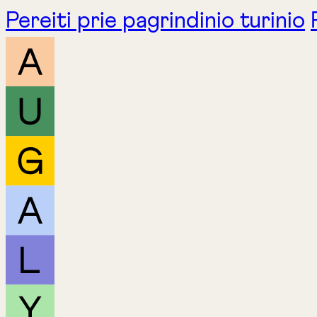
Pereiti prie pagrindinio turinio