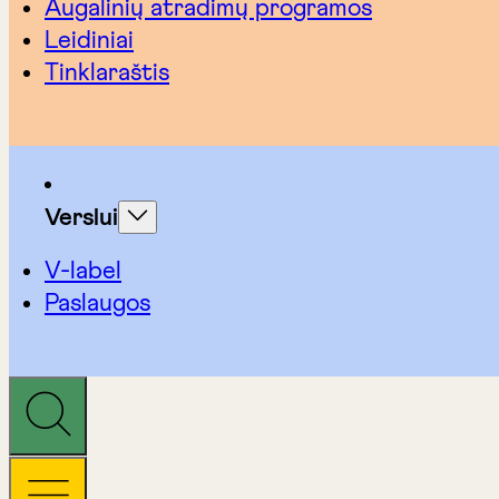
Augalinių atradimų programos
Leidiniai
Tinklaraštis
Verslui
V-label
Paslaugos