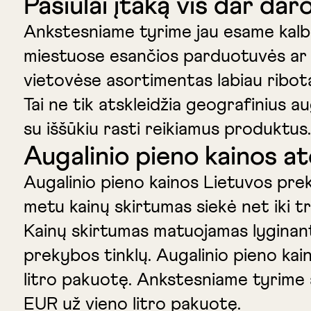
Pasiūlai įtaką vis dar dar
Ankstesniame tyrime jau esame kalbėj
miestuose esančios parduotuvės ar d
vietovėse asortimentas labiau ribotas
Tai ne tik atskleidžia geografinius a
su iššūkiu rasti reikiamus produktus.
Augalinio pieno kainos a
Augalinio pieno kainos Lietuvos prek
metu kainų skirtumas siekė net iki tri
Kainų skirtumas matuojamas lyginant 
prekybos tinklų. Augalinio pieno kai
litro pakuotę. Ankstesniame tyrime a
EUR už vieno litro pakuotę.