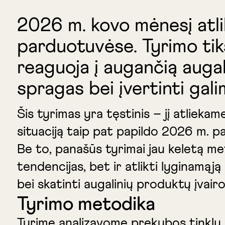
2026 m. kovo mėnesį atli
parduotuvėse. Tyrimo tiks
reaguoja į augančią augal
spragas bei įvertinti gal
Šis tyrimas yra tęstinis – jį atlieka
situaciją taip pat papildo 2026 m. 
Be to, panašūs tyrimai jau keletą metų 
tendencijas, bet ir atlikti lyginamąj
bei skatinti augalinių produktų įvai
Tyrimo metodika
Tyrime analizavome prekybos tinklų a