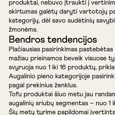
produktai, nebuvo įtraukti į vertinim
skirtumas galėtų daryti vartotojų pas
kategorijų, dėl savo sudėtinių savybi
žmonėms.
Bendros tendencijos
Plačiausias pasirinkimas pastebėtas 
mažiau prieinamos beveik visuose tyri
svyruoja nuo 1 iki 16 produktų, prik
Augalinio pieno kategorijoje pasirink
pagal prekinius ženklus.
Tofu produktai šiuo metu jau randami
augalinių sriubų segmentas – nuo 1 ik
Šių metų tyrime papildomai įvertinta 