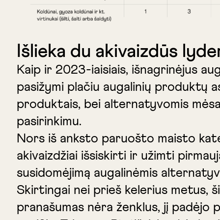
Išlieka du akivaizdūs lyder
Kaip ir 2023-iaisiais, išnagrinėjus 
pasižymi plačiu augalinių produktų aso
produktais, bei alternatyvomis mėsai
pasirinkimu.
Nors iš anksto paruošto maisto kateg
akivaizdžiai išsiskirti ir užimti pirm
susidomėjimą augalinėmis alternatyvom
Skirtingai nei prieš kelerius metus,
pranašumas nėra ženklus, jį padėjo pas