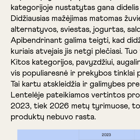
kategorijoje nustatytas gana didelis
Didžiausias mažėjimas matomas žuvies 
alternatyvos, sviestas, jogurtas, sald
Apibendrinant galima teigti, kad didž
kuriais atvejais jis netgi plečiasi. T
Kitos kategorijos, pavyzdžiui, augali
vis populiaresnė ir prekybos tinklai 
Tai kartu atskleidžia ir galimybes pr
Lentelėje pateikiamos vertintos prod
2023, tiek 2026 metų tyrimuose, todė
produktų nebuvo rasta.