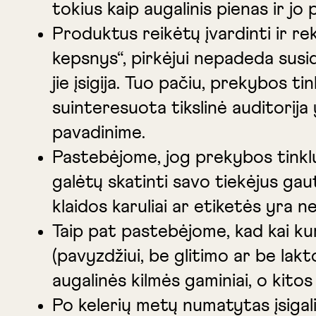
tokius kaip augalinis pienas ir jo
Produktus reikėtų įvardinti ir re
kepsnys“, pirkėjui nepadeda susi
jie įsigija. Tuo pačiu, prekybos 
suinteresuota tikslinė auditorija
pavadinime.
Pastebėjome, jog prekybos tinklu
galėtų skatinti savo tiekėjus ga
klaidos karuliai ar etiketės yra
Taip pat pastebėjome, kad kai kur
(pavyzdžiui, be glitimo ar be lak
augalinės kilmės gaminiai, o kitos
Po kelerių metų numatytas įsigal