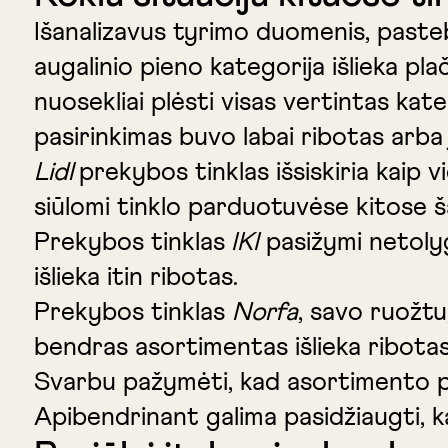
Išanalizavus tyrimo duomenis, pasteb
augalinio pieno kategorija išlieka pl
nuosekliai plėsti visas vertintas kat
pasirinkimas buvo labai ribotas arba 
Lidl
prekybos tinklas išsiskiria kaip v
siūlomi tinklo parduotuvėse kitose š
Prekybos tinklas
IKI
pasižymi netoly
išlieka itin ribotas.
Prekybos tinklas
Norfa
, savo ruožtu
bendras asortimentas išlieka ribotas,
Svarbu pažymėti, kad asortimento pasi
Apibendrinant galima pasidžiaugti, 