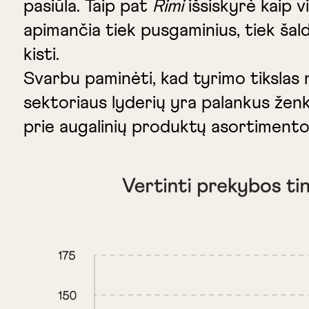
pasiūla. Taip pat
Rimi
išsiskyrė kaip v
apimančia tiek pusgaminius, tiek šald
kisti.
Svarbu paminėti, kad tyrimo tikslas 
sektoriaus lyderių yra palankus ženkla
prie augalinių produktų asortimento 