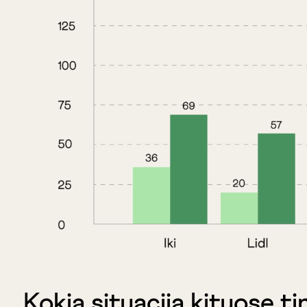
Kokia situacija kituose t