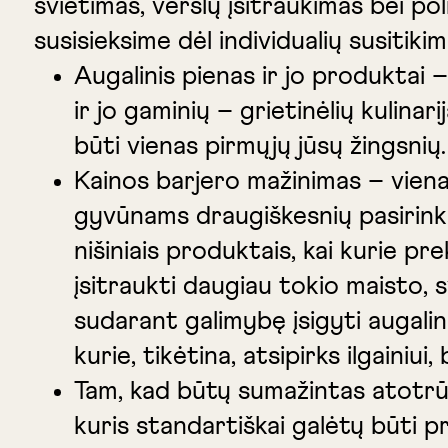
švietimas, verslų įsitraukimas bei po
susisieksime dėl individualių susiti
Augalinis pienas ir jo produktai 
ir jo gaminių – grietinėlių kulin
būti vienas pirmųjų jūsų žingsnių.
Kainos barjero mažinimas – vienas
gyvūnams draugiškesnių pasirinki
nišiniais produktais, kai kurie p
įsitraukti daugiau tokio maisto
sudarant galimybę įsigyti augalin
kurie, tikėtina, atsipirks ilgainiui
Tam, kad būtų sumažintas atotrūk
kuris standartiškai galėtų būti p