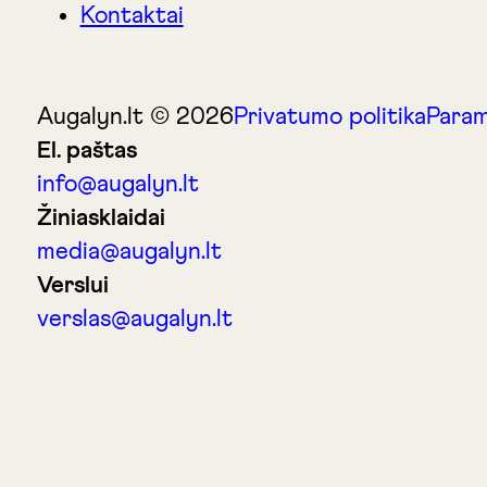
Kontaktai
Augalyn.lt © 2026
Privatumo politika
Param
El. paštas
info@augalyn.lt
Žiniasklaidai
media@augalyn.lt
Verslui
verslas@augalyn.lt