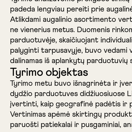
padeda lengviau pereiti prie augalin
Atlikdami augalinio asortimento ve
ne vienerius metus. Duomenis rinkome
parduotuvėje, skaičiuojant individual
palyginti tarpusavyje, buvo vedami v
dalinamas iš aplankytų parduotuvių s
Tyrimo objektas
Tyrimo metu buvo išnagrinėta ir įve
dydžio parduotuves didžiuosiuose Lie
įvertinti, kaip geografinė padėtis ir
Vertinimas apėmė skirtingų produktų 
paruošti patiekalai ir pusgaminiai, a