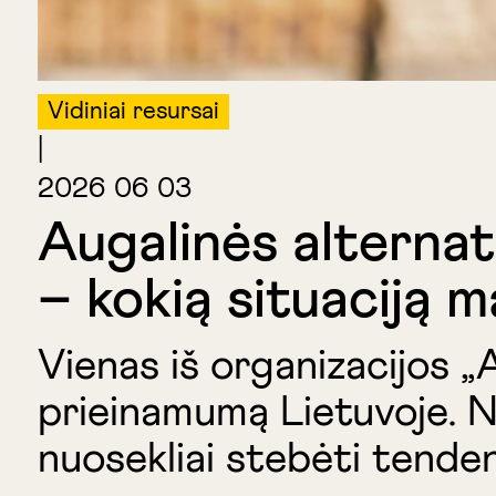
Vidiniai resursai
|
2026 06 03
Augalinės alterna
– kokią situaciją 
Vienas iš organizacijos „A
prieinamumą Lietuvoje. No
nuosekliai stebėti tenden