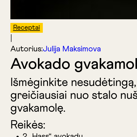
Receptai
|
Autorius:
Julija Maksimova
Avokado gvakamo
Išmėginkite nesudėtingą, 
greičiausiai nuo stalo nu
gvakamolę.
Reikės:
2 „Hass“ avokadų