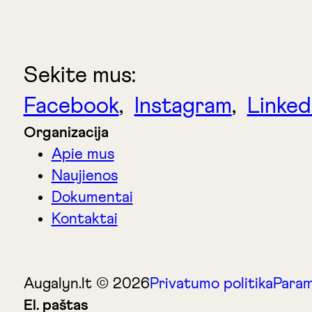
Sekite mus:
Facebook
,
Instagram
,
Linked
Organizacija
Apie mus
Naujienos
Dokumentai
Kontaktai
Augalyn.lt © 2026
Privatumo politika
Param
El. paštas