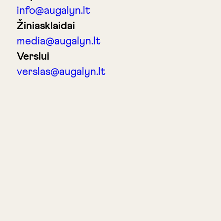
info@augalyn.lt
Žiniasklaidai
media@augalyn.lt
Verslui
verslas@augalyn.lt