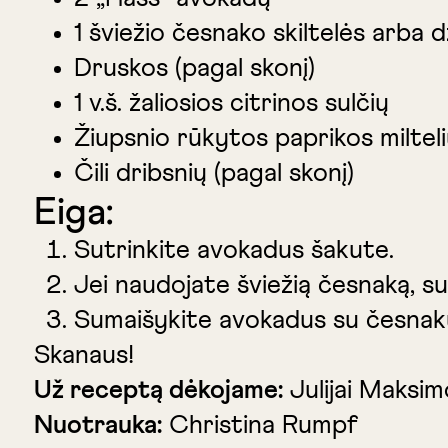
1 šviežio česnako skiltelės arba d
Druskos (pagal skonį)
1 v.š. žaliosios citrinos sulčių
Žiupsnio rūkytos paprikos miltel
Čili dribsnių (pagal skonį)
Eiga:
Sutrinkite avokadus šakute.
Jei naudojate šviežią česnaką, su
Sumaišykite avokadus su česnaku i
Skanaus!
Už receptą dėkojame:
Julijai Maksim
Nuotrauka:
Christina Rumpf