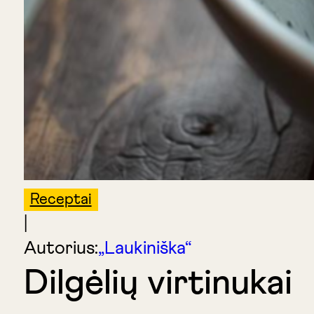
Receptai
|
Autorius:
„Laukiniška“
Dilgėlių virtinukai