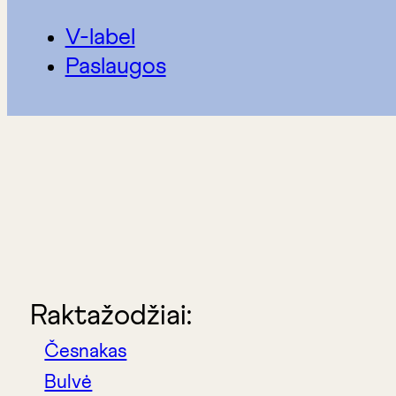
V-label
Paslaugos
Raktažodžiai:
Česnakas
Bulvė