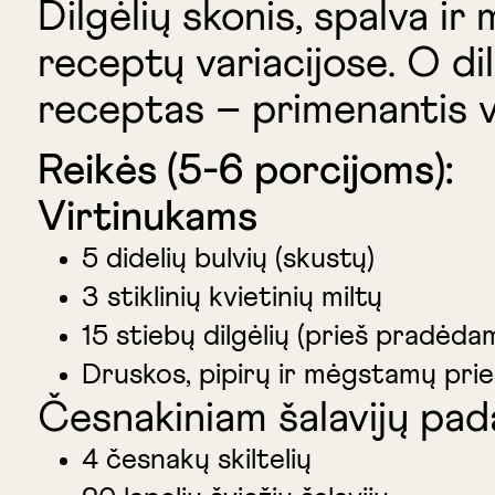
Dilgėlių skonis, spalva i
receptų variacijose. O di
receptas – primenantis v
Reikės (5-6 porcijoms):
Virtinukams
5 didelių bulvių (skustų)
3 stiklinių kvietinių miltų
15 stiebų dilgėlių (prieš pradėdam
Druskos, pipirų ir mėgstamų prie
Česnakiniam šalavijų pad
4 česnakų skiltelių