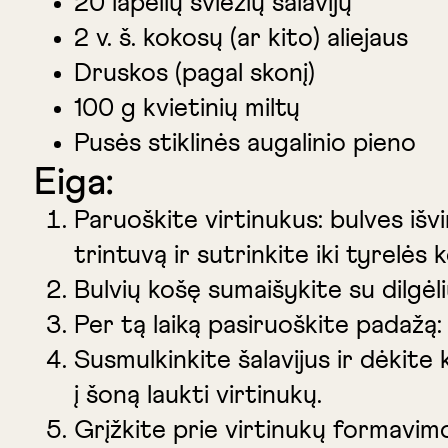
20 lapelių šviežių šalavijų
2 v. š. kokosų (ar kito) aliejaus
Druskos (pagal skonį)
100 g kvietinių miltų
Pusės stiklinės augalinio pieno
Eiga:
Paruoškite virtinukus: bulves išvi
trintuvą ir sutrinkite iki tyrelės 
Bulvių košę sumaišykite su dilgėli
Per tą laiką pasiruoškite padažą: 
Susmulkinkite šalavijus ir dėkite 
į šoną laukti virtinukų.
Grįžkite prie virtinukų formavimo: