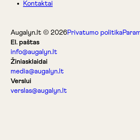
Kontaktai
Augalyn.lt © 2026
Privatumo politika
Param
El. paštas
info@augalyn.lt
Žiniasklaidai
media@augalyn.lt
Verslui
verslas@augalyn.lt