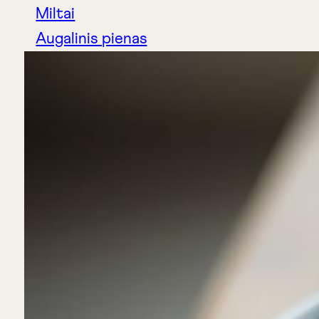
Miltai
Augalinis pienas