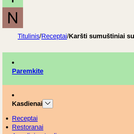
Titulinis
/
Receptai
/
Karšti sumuštiniai su
Paremkite
Kasdienai
Receptai
Restoranai