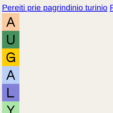
Pereiti prie pagrindinio turinio