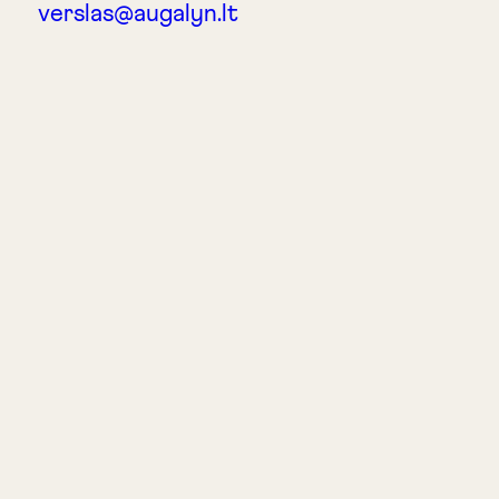
verslas@augalyn.lt