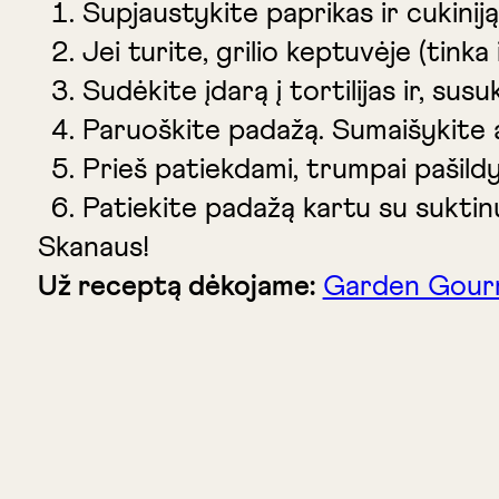
Supjaustykite paprikas ir cukinij
Jei turite, grilio keptuvėje (tink
Sudėkite įdarą į tortilijas ir, sus
Paruoškite padažą. Sumaišykite aug
Prieš patiekdami, trumpai pašildyki
Patiekite padažą kartu su suktinu
Skanaus!
Už receptą dėkojame:
Garden Gour