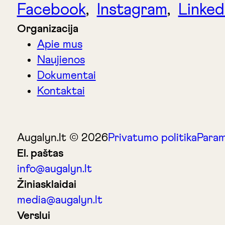
Facebook
,
Instagram
,
Linked
Organizacija
Apie mus
Naujienos
Dokumentai
Kontaktai
Augalyn.lt © 2026
Privatumo politika
Param
El. paštas
info@augalyn.lt
Žiniasklaidai
media@augalyn.lt
Verslui