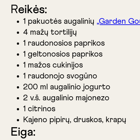
R
eikės:
1 pakuotės augalinių
„Garden Gou
4 mažų tortilijų
1 raudonosios paprikos
1 geltonosios paprikos
1 mažos cukinijos
1 raudonojo svogūno
200 ml augalinio jogurto
2 v.š. augalinio majonezo
1 citrinos
Kajeno pipirų, druskos, krapų
Eiga: