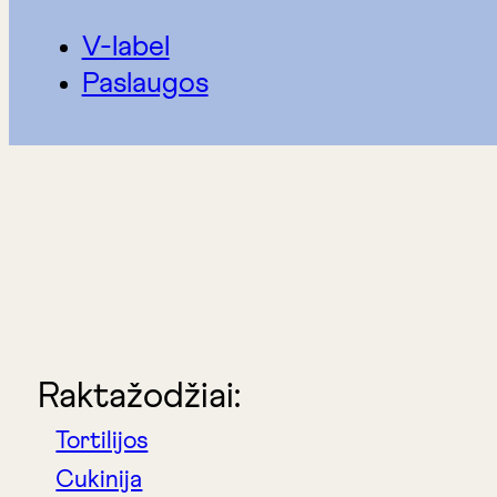
V-label
Paslaugos
Raktažodžiai:
Tortilijos
Cukinija