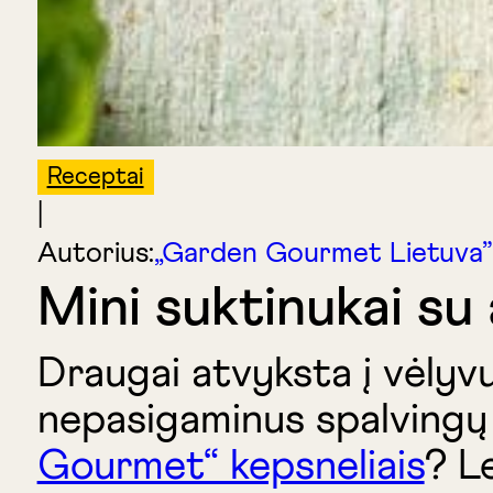
Receptai
|
Autorius:
„Garden Gourmet Lietuva”
Mini suktinukai su 
Draugai atvyksta į vėlyv
nepasigaminus spalvingų 
Gourmet“ kepsneliais
? L