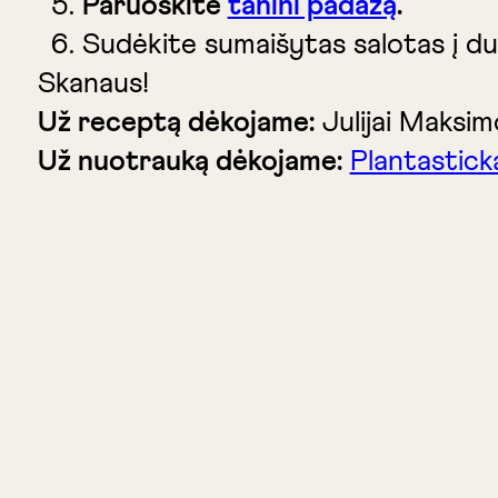
Paruoškite
tahini padažą
.
Sudėkite sumaišytas salotas į dub
Skanaus!
Už receptą dėkojame:
Julijai Maksim
Už nuotrauką dėkojame:
Plantastick