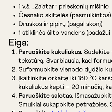
1 v.š. „Za’atar“ prieskonių mišinio
Česnako skiltelės (pasmulkintos)
Druskos ir pipirų (pagal skonį)
1 stiklinės šilto vandens (padažui 
Eiga:
Paruoškite kukuliukus.
Sudėkite v
tekstūrą.
Svarbiausia, kad formuo
Suformuokite vienodo dydžio kuk
Įkaitinkite orkaitę iki 180 °C ka
kukuliukus kepti – 20 minučių, kad
Paruoškite salotas.
Išmasažuokite 
Smulkiai sukapokite petražoles. S