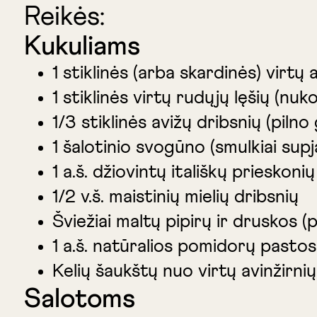
Reikės:
Kukuliams
1 stiklinės (arba skardinės) virtų 
1 stiklinės virtų rudųjų lęšių (nuk
1/3 stiklinės avižų dribsnių (pilno
1 šalotinio svogūno (smulkiai supj
1 a.š. džiovintų itališkų prieskonių
1/2 v.š. maistinių mielių dribsnių
Šviežiai maltų pipirų ir druskos (
1 a.š. natūralios pomidorų pastos
Kelių šaukštų nuo virtų avinžirni
Salotoms