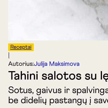
Receptai
|
Autorius:
Julija Maksimova
Tahini salotos su l
Sotus, gaivus ir spalving
be didelių pastangų į sav