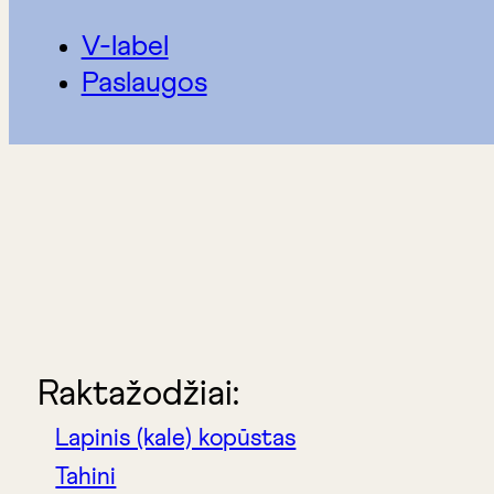
V-label
Paslaugos
Raktažodžiai:
Lapinis (kale) kopūstas
Tahini