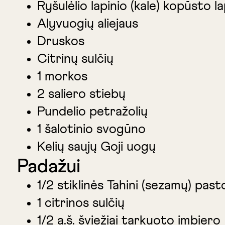
Ryšulėlio lapinio (kale) kopūsto l
Alyvuogių aliejaus
Druskos
Citrinų sulčių
1 morkos
2 saliero stiebų
Pundelio petražolių
1 šalotinio svogūno
Kelių saujų Goji uogų
Padažui
1/2 stiklinės Tahini (sezamų) past
1 citrinos sulčių
1/2 a.š. šviežiai tarkuoto imbiero