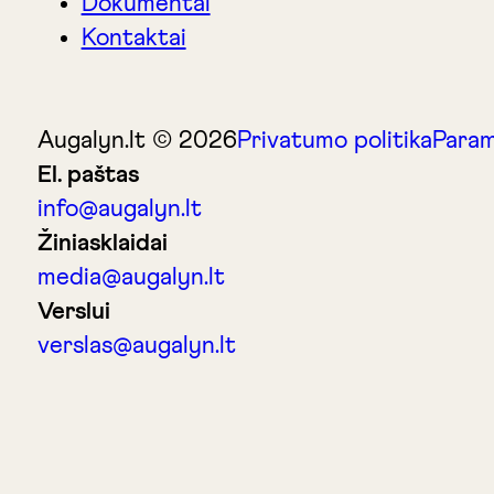
Dokumentai
Kontaktai
Augalyn.lt © 2026
Privatumo politika
Param
El. paštas
info@augalyn.lt
Žiniasklaidai
media@augalyn.lt
Verslui
verslas@augalyn.lt