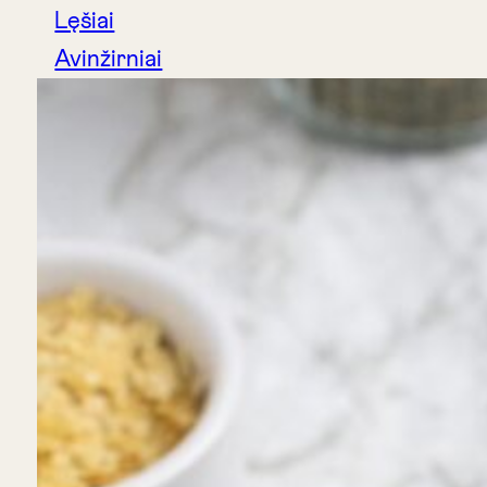
Lęšiai
Avinžirniai