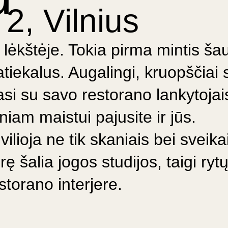
2, Vilnius
lėkštėje. Tokia pirma mintis šau
iekalus. Augalingi, kruopščiai 
nasi su savo restorano lankytojai
iam maistui pajusite ir jūs.
ilioja ne tik skaniais bei sveika
ę šalia jogos studijos, taigi ryt
storano interjere.