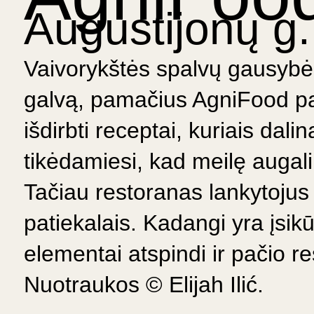
Augustijonų g. 
Vaivorykštės spalvų gausybė 
galvą, pamačius AgniFood pat
išdirbti receptai, kuriais dali
tikėdamiesi, kad meilę augalin
Tačiau restoranas lankytojus v
patiekalais. Kadangi yra įsikūr
elementai atspindi ir pačio re
Nuotraukos ©
Elijah Ilić.