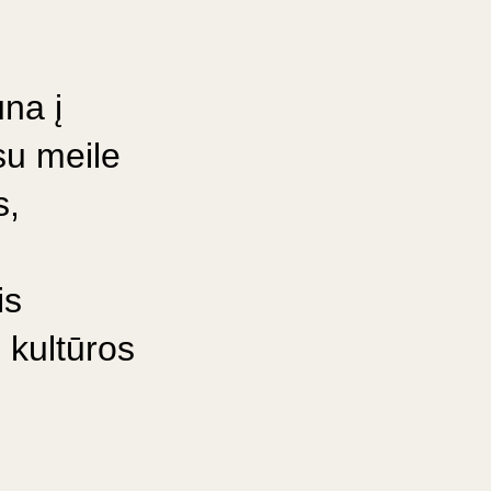
na į
su meile
s,
is
ų kultūros