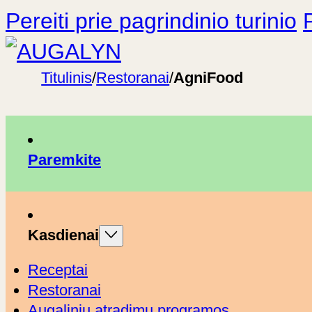
Pereiti prie pagrindinio turinio
Titulinis
/
Restoranai
/
AgniFood
Paremkite
Kasdienai
Receptai
Restoranai
Augalinių atradimų programos