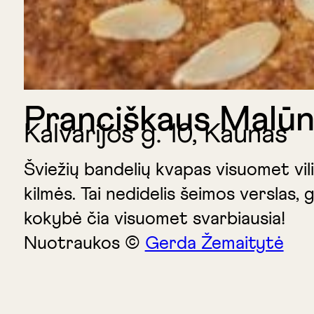
Pranciškaus Malū
Kalvarijos g. 10, Kaunas
Šviežių bandelių kvapas visuomet vili
kilmės. Tai nedidelis šeimos verslas
kokybė čia visuomet svarbiausia!
Nuotraukos ©
Gerda Žemaitytė