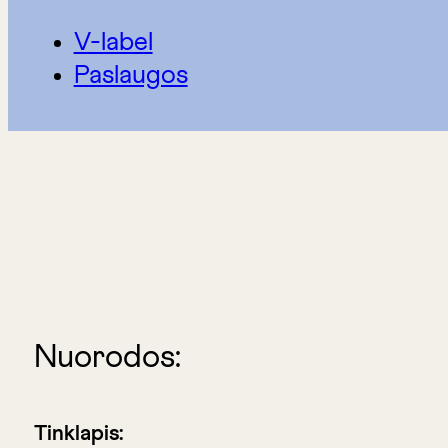
V-label
Paslaugos
Nuorodos:
Tinklapis: