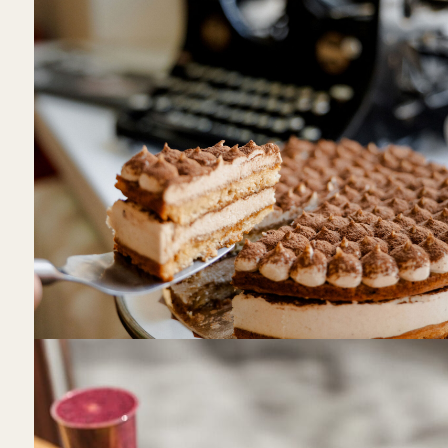
Coco’s Cafe
M. Daukšos g. 27, Kaunas