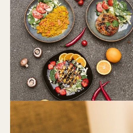
Žalia pupa
Laisvės alėja 78, Kaunas