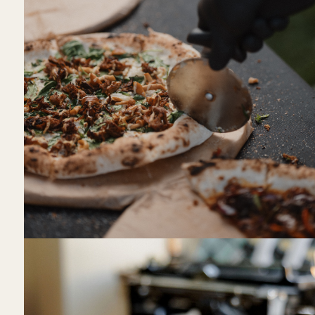
Dirba tik šiltuoju sezonu | Maistas reng
Pečkuriai
Visa Lietuva