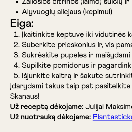
Žaliosios citrinos (laimo) sulčių 
Alyvuogių aliejaus (kepimui)
Eiga:
Įkaitinkite keptuvę iki vidutinės k
Suberkite prieskonius ir, vis pam
Sukrėskite pupeles ir maišydami 
Supilkite pomidorus ir pagardinkite
Išjunkite kaitrą ir šakute sutrink
Įdarydami takus taip pat pasitelkit
Skanaus!
Už receptą dėkojame:
Julijai Maksim
Už nuotrauką dėkojame:
Plantastick