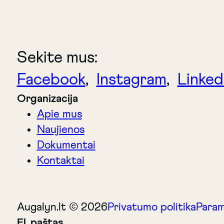
Sekite mus:
Facebook
,
Instagram
,
Linked
Organizacija
Apie mus
Naujienos
Dokumentai
Kontaktai
Augalyn.lt © 2026
Privatumo politika
Param
El. paštas