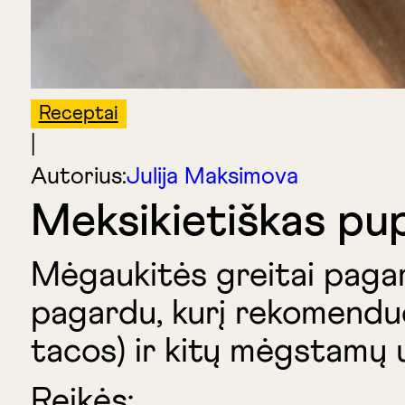
Receptai
|
Autorius:
Julija Maksimova
Meksikietiškas pu
Mėgaukitės greitai pagam
pagardu, kurį rekomenduoj
tacos) ir kitų mėgstamų 
Reikės: