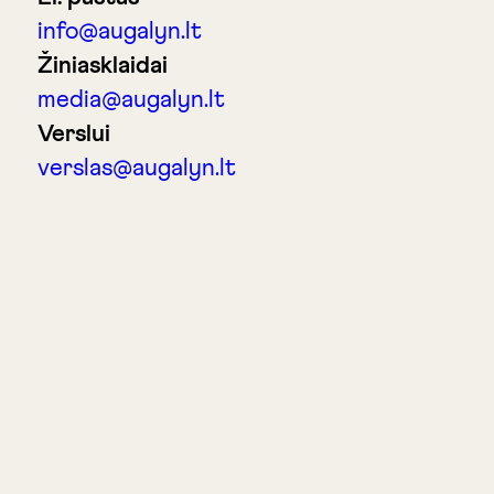
info@augalyn.lt
Žiniasklaidai
media@augalyn.lt
Verslui
verslas@augalyn.lt