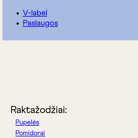
V-label
Paslaugos
Raktažodžiai:
Pupelės
Pomidorai