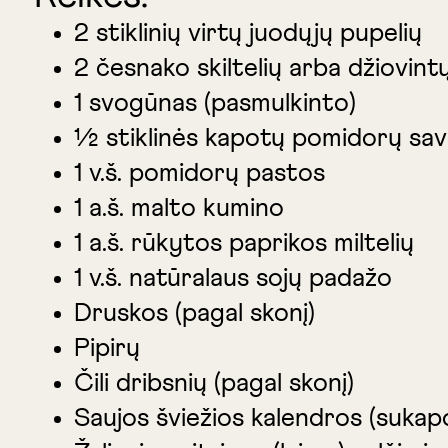
2 stiklinių virtų juodųjų pupelių
2 česnako skiltelių arba džiovint
1 svogūnas (pasmulkinto)
1⁄2 stiklinės kapotų pomidorų sa
1 v.š. pomidorų pastos
1 a.š. malto kumino
1 a.š. rūkytos paprikos miltelių
1 v.š. natūralaus sojų padažo
Druskos (pagal skonį)
Pipirų
Čili dribsnių (pagal skonį)
Saujos šviežios kalendros (sukap