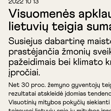
2022 10 13
Visuomenės apklaus
lietuvių teigia su
Susiejus dabartinę maist
prastėjančia žmonių svei
pažeidimais bei klimato k
įpročiai.
Net 30 proc. žemyno gyventojų teigi
rezultatai atskleidė įdomias tendenci
Visuotinių mitybos pokyčių siekianti 