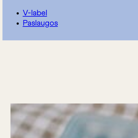
V-label
Paslaugos