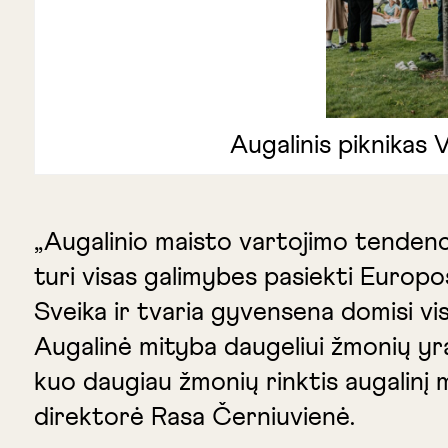
Augalinis piknikas V
„Augalinio maisto vartojimo tendencij
turi visas galimybes pasiekti Europo
Sveika ir tvaria gyvensena domisi vi
Augalinė mityba daugeliui žmonių yra 
kuo daugiau žmonių rinktis augalinį 
direktorė Rasa Černiuvienė.