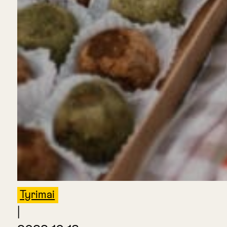
Tyrimai
|