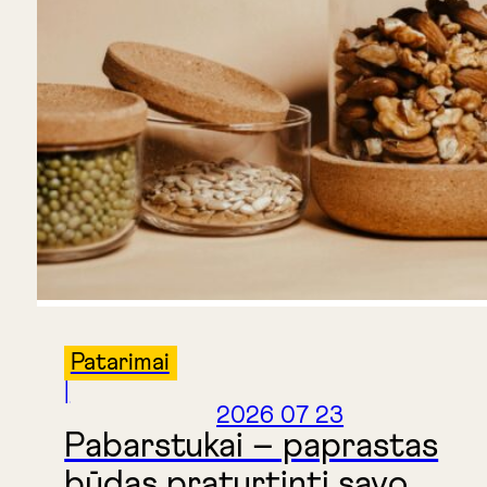
Patarimai
|
2026 07 23
Pabarstukai – paprastas
būdas praturtinti savo