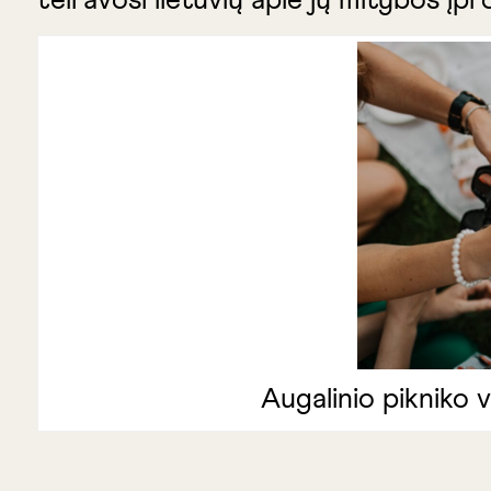
teiravosi lietuvių apie jų mitybos įpr
Augalinio pikniko v