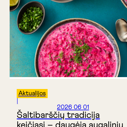
Aktualijos
|
2026 06 01
Šaltibarščių tradicija
keičiasi – daugėja augalinių