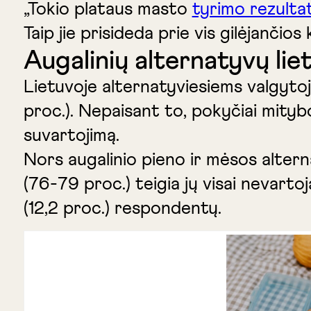
„Tokio plataus masto
tyrimo rezultat
Taip jie prisideda prie vis gilėjanč
Augalinių alternatyvų lie
Lietuvoje alternatyviesiems valgyto
proc.). Nepaisant to, pokyčiai mityb
suvartojimą.
Nors augalinio pieno ir mėsos altern
(76-79 proc.) teigia jų visai nevarto
(12,2 proc.) respondentų.