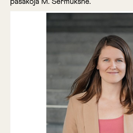
pasakoja M. Šermukšnė.