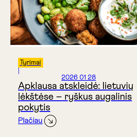
Tyrimai
|
2026 01 28
Apklausa atskleidė: lietuvių
lėkštėse – ryškus augalinis
pokytis
Plačiau