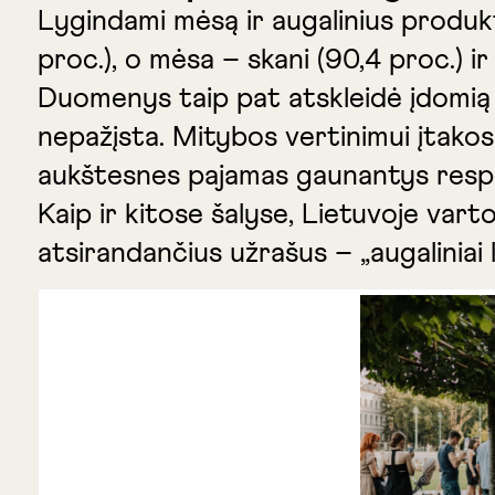
Lygindami mėsą ir augalinius produktu
proc.), o mėsa – skani (90,4 proc.) ir
Duomenys taip pat atskleidė įdomią s
nepažįsta. Mitybos vertinimui įtakos 
aukštesnes pajamas gaunantys resp
Kaip ir kitose šalyse, Lietuvoje var
atsirandančius užrašus – „augaliniai 