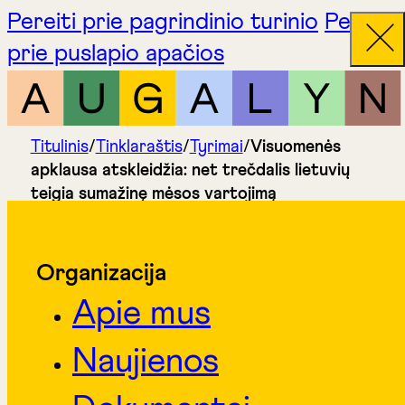
Pereiti prie pagrindinio turinio
Pereiti
prie puslapio apačios
Titulinis
/
Tinklaraštis
/
Tyrimai
/
Visuomenės
apklausa atskleidžia: net trečdalis lietuvių
teigia sumažinę mėsos vartojimą
Organizacija
Apie mus
Naujienos