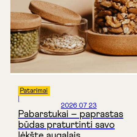
Patarimai
|
2026 07 23
Pabarstukai – paprastas
būdas praturtinti savo
lėkštę augalais