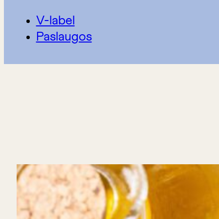
V-label
Paslaugos