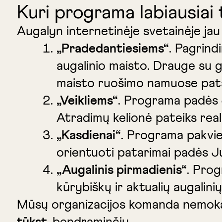
Kuri programa labiausiai
Augalyn internetinėje svetainėje jau 
„Pradedantiesiems“
. Pagrind
augalinio maisto. Drauge su 
maisto ruošimo namuose patar
„Veikliems“
. Programa padės J
Atradimų kelionė pateiks reali
„Kasdienai“
. Programa pakvies
orientuoti patarimai padės Ju
„Augalinis pirmadienis“
. Prog
kūrybiškų ir aktualių augalini
Mūsų organizacijos komanda nemoka