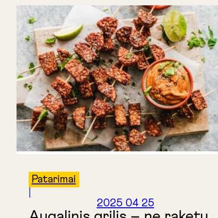
Patarimai
|
2025 04 25
Augalinis grilis – ne raketų