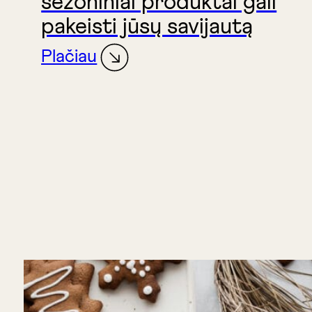
sezoniniai produktai gali
pakeisti jūsų savijautą
Plačiau