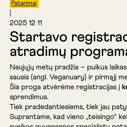
Patarimai
|
2025 12 11
Startavo registra
atradimų program
Naujųjų metų pradžia – puikus laikas
sausis (angl. Veganuary)
ir pirmąjį m
Šia proga atvėrėme registracijas į
k
sprendimus.
Tiek pradedantiesiems, tiek jau pat
Suprantame, kad vieno „teisingo“ keli
sveikos gyvensenos specialistų patar