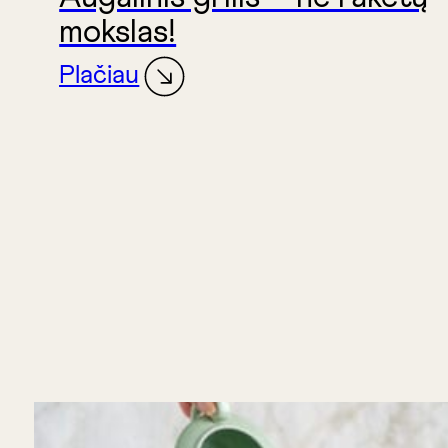
mokslas!
Plačiau