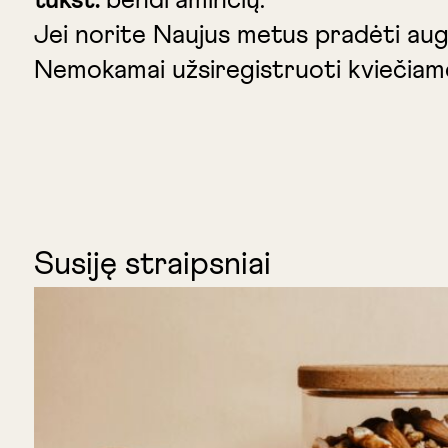
tūkst.
bendraminčių.
Jei norite Naujus metus pradėti auga
Nemokamai užsiregistruoti kviečiam
Susiję straipsniai