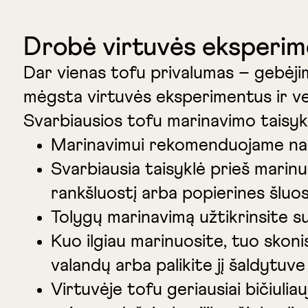
Drobė virtuvės eksperi
Dar vienas tofu privalumas – gebėjim
mėgsta virtuvės eksperimentus ir ver
Svarbiausios tofu marinavimo taisyk
Marinavimui rekomenduojame naudot
Svarbiausia taisyklė prieš marinu
rankšluostį arba popierines šluos
Tolygų marinavimą užtikrinsite su
Kuo ilgiau marinuosite, tuo skoni
valandų arba palikite jį šaldytuv
Virtuvėje tofu geriausiai bičiulia