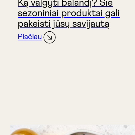
Ką valgyti balandį? Šie
sezoniniai produktai gali
pakeisti jūsų savijautą
Plačiau