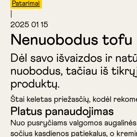
Patarimai
|
2025 01 15
Nenuobodus tofu
Dėl savo išvaizdos ir nat
nuobodus, tačiau iš tikrųj
produktų.
Štai keletas priežasčių, kodėl rekom
Platus panaudojimas
Nuo pusryčiams valgomos augalinės tof
sočius kasdienos patiekalus, o kremin