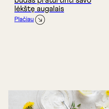
būdas praturtinti savo
lėkštę augalais
Plačiau