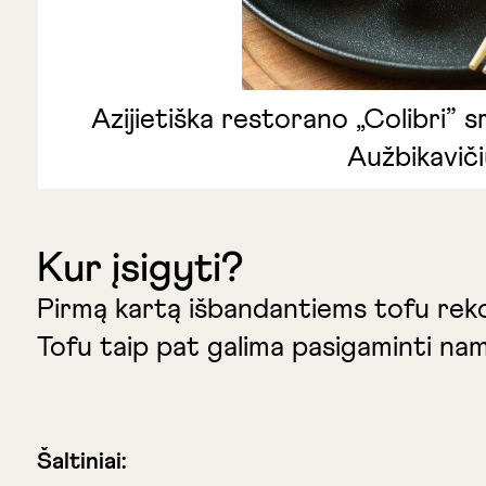
Azijietiška restorano „Colibri” s
Aužbikaviči
Kur įsigyti?
Pirmą kartą išbandantiems tofu reko
Tofu taip pat galima pasigaminti na
Šaltiniai: