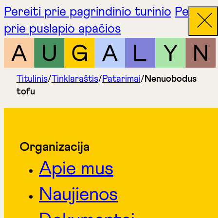
Pereiti prie pagrindinio turinio
Pereiti
prie puslapio apačios
Titulinis
/
Tinklaraštis
/
Patarimai
/
Nenuobodus
tofu
Organizacija
Apie mus
Naujienos