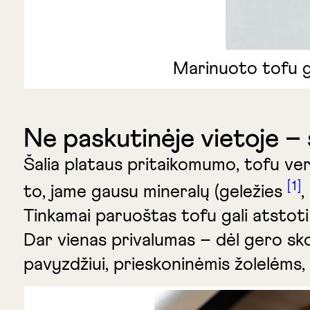
Marinuoto tofu ga
Ne paskutinėje vietoje – 
Šalia plataus pritaikomumo, tofu vert
1
to, jame gausu mineralų (geležies
,
Tinkamai paruoštas tofu gali atstoti
Dar vienas privalumas – dėl gero sko
pavyzdžiui, prieskoninėmis žolelėms, 