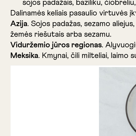
sojos padažais, baziliku, čiobreliu
Dalinamės keliais pasaulio virtuvės į
Azija
. Sojos padažas, sezamo aliejus,
žemės riešutais arba sezamu.
Viduržemio jūros regionas
. Alyvuogi
Meksika
. Kmynai, čili milteliai, laim