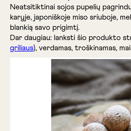
Neatsitiktinai sojos pupelių pagrindu
karyje, japoniškoje miso sriuboje, mek
blankią savo prigimtį.
Dar daugiau: lanksti šio produkto str
griliaus
), verdamas, troškinamas, mai