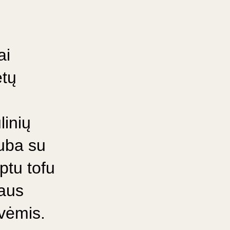
ai
etų
linių
iuba su
ptu tofu
iaus
ovėmis.