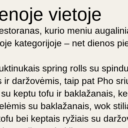
enoje vietoje
restoranas, kurio meniu augalini
oje kategorijoje – net dienos pi
ktinukais spring rolls su spindu
 ir daržovėmis, taip pat Pho sr
 su keptu tofu ir baklažanais, ke
elėmis su baklažanais, wok stil
ofu bei keptais ryžiais su darž