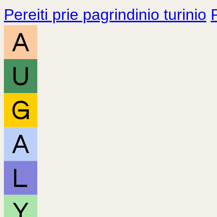
Pereiti prie pagrindinio turinio