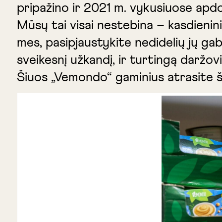
pripažino ir 2021 m. vykusiuose apdo
Mūsų tai visai nestebina – kasdienin
mes, pasipjaustykite nedidelių jų gab
sveikesnį užkandį, ir turtingą daržov
Šiuos „Vemondo“ gaminius atrasite ša