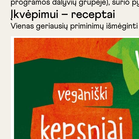
programos dalyvių grupėje), sūrio py
Įkvėpimui – receptai
Vienas geriausių priminimų išmėgint