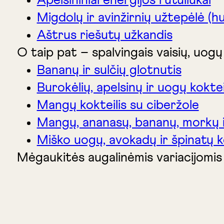
Apelsininiai energijos rutuliukai
Migdolų ir avinžirnių užtepėlė (
Aštrus riešutų užkandis
O taip pat – spalvingais vaisių, uogų 
Bananų ir sulčių glotnutis
Burokėlių, apelsinų ir uogų koktei
Mangų kokteilis su ciberžole
Mangų, ananasų, bananų, morkų ir
Miško uogų, avokadų ir špinatų ko
Mėgaukitės augalinėmis variacijomis i