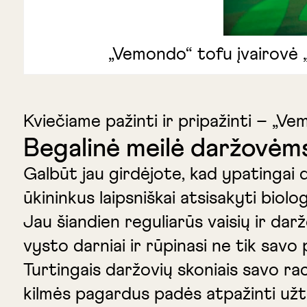
„Vemondo“ tofu įvairovė „
Kviečiame pažinti ir pripažinti – „V
Begalinė meilė daržovėms
Galbūt jau girdėjote, kad ypatingai d
ūkininkus laipsniškai atsisakyti biolo
Jau šiandien reguliarūs vaisių ir dar
vysto darniai ir rūpinasi ne tik savo
Turtingais daržovių skoniais savo rac
kilmės pagardus padės atpažinti užt