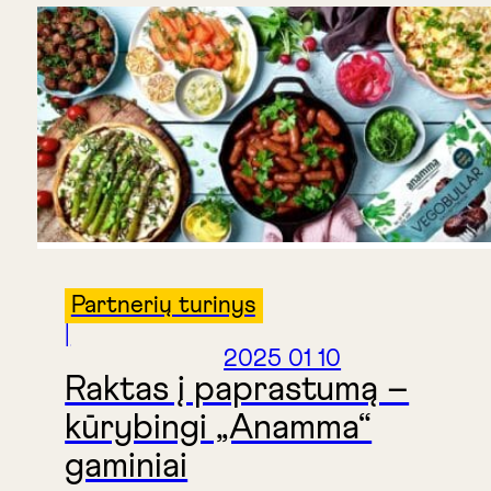
Partnerių turinys
|
2025 01 10
Raktas į paprastumą –
kūrybingi „Anamma“
gaminiai