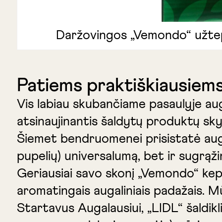
Daržovingos „Vemondo“ užtepė
Patiems praktiškiausiems
Vis labiau skubančiame pasaulyje auga
atsinaujinantis šaldytų produktų sky
Šiemet bendruomenei prisistatė augali
pupelių) universalumą, bet ir sugrąži
Geriausiai savo skonį „Vemondo“ keps
aromatingais augaliniais padažais. Mūs
Startavus Augalausiui, „LIDL“ šaldikl