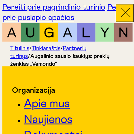
Pereiti prie pagrindinio turinio
Pereiti
prie puslapio apačios
Titulinis
/
Tinklaraštis
/
Partnerių
turinys
/
Augalinio sausio šauklys: prekių
ženklas „Vemondo“
Organizacija
Apie mus
Naujienos