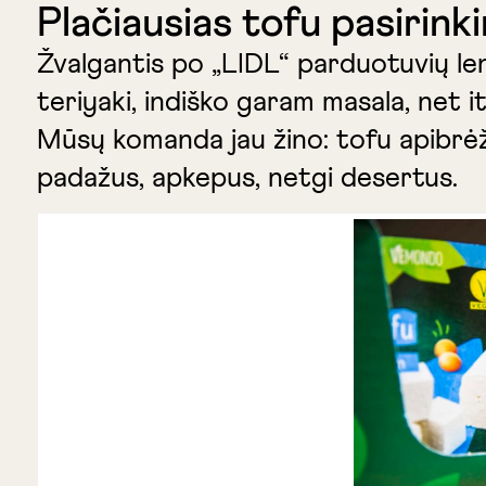
Plačiausias tofu pasirink
Žvalgantis po „LIDL“ parduotuvių len
teriyaki, indiško garam masala, net 
Mūsų komanda jau žino: tofu apibrėžti
padažus, apkepus, netgi desertus.