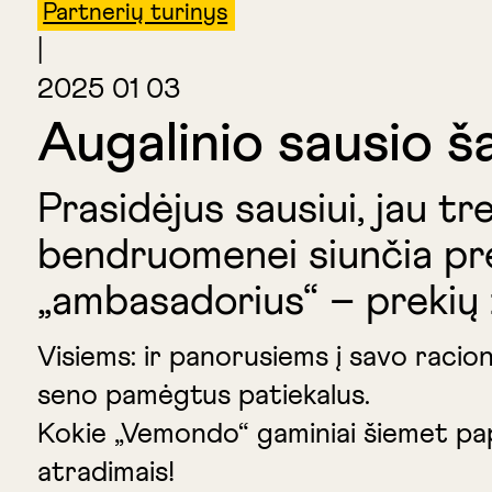
Partnerių turinys
|
2025 01 03
Augalinio sausio š
Prasidėjus sausiui, jau t
bendruomenei siunčia pre
„ambasadorius“ – prekių 
Visiems: ir panorusiems į savo racio
seno pamėgtus patiekalus.
Kokie „Vemondo“ gaminiai šiemet pap
atradimais!