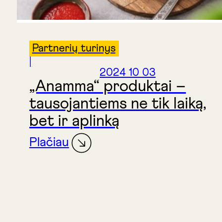
Partnerių turinys
|
2024 10 03
„Anamma“ produktai –
tausojantiems ne tik laiką,
bet ir aplinką
Plačiau