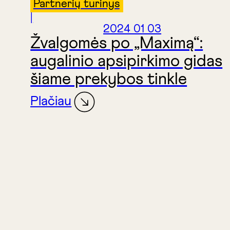
Partnerių turinys
|
2024 01 03
Žvalgomės po „Maximą“:
augalinio apsipirkimo gidas
šiame prekybos tinkle
Plačiau