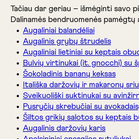
Tačiau dar geriau – išmėginti savo p
Dalinamės bendruomenės pamėgtų auga
Augaliniai balandėliai
Augalinis grybų štrudelis
Augaliniai lietiniai su keptais obuo
Bulvių virtinukai (it. gnocchi) su 
Šokoladinis bananų keksas
Itališka daržovių ir makaronų sr
Sveikuoliški suktinukai su avinžir
Pusryčių skrebučiai su avokadais
Šiltos grikių salotos su keptais b
Augalinis daržovių karis