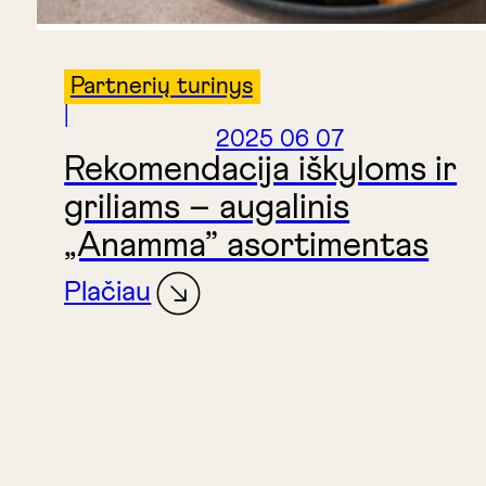
Partnerių turinys
|
2025 06 07
Rekomendacija iškyloms ir
griliams – augalinis
„Anamma” asortimentas
Plačiau