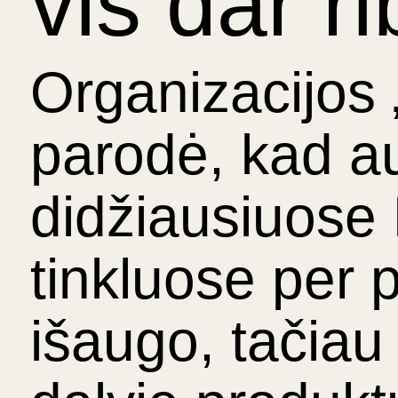
vis dar r
Organizacijos 
parodė, kad au
didžiausiuose
tinkluose per 
išaugo, tačia