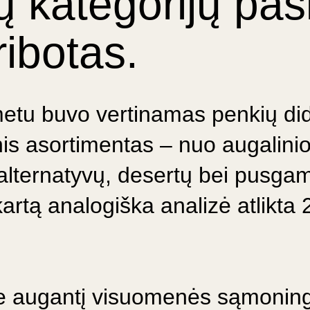
ų kategorijų pas
ribotas.
metu buvo vertinamas penkių di
nis asortimentas – nuo augalinio
alternatyvų, desertų bei pusgam
kartą analogiška analizė atlikta
me augantį visuomenės sąmonin