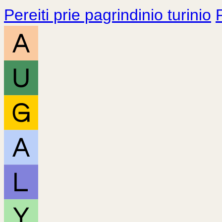
Pereiti prie pagrindinio turinio