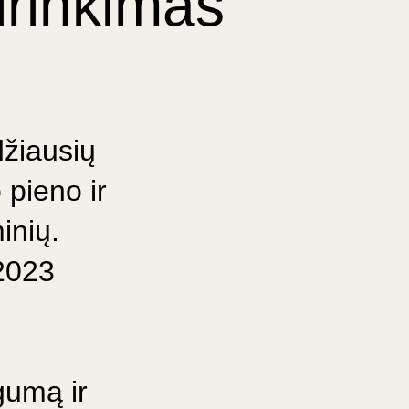
irinkimas
džiausių
 pieno ir
inių.
 2023
gumą ir