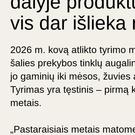
dalyje produkt
vis dar išlieka 
2026 m. kovą atlikto tyrimo 
šalies prekybos tinklų augali
jo gaminių iki mėsos, žuvies 
Tyrimas yra tęstinis – pirmą 
metais.
„Pastaraisiais metais mato