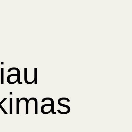
iau
nkimas