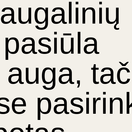
augalinių
 pasiūla
 auga, tač
se pasiri