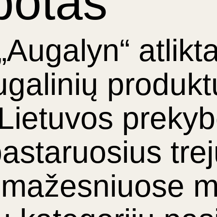
ibotas
„Augalyn“ atlikt
galinių produkt
 Lietuvos preky
pastaruosius tre
u mažesniuose mi