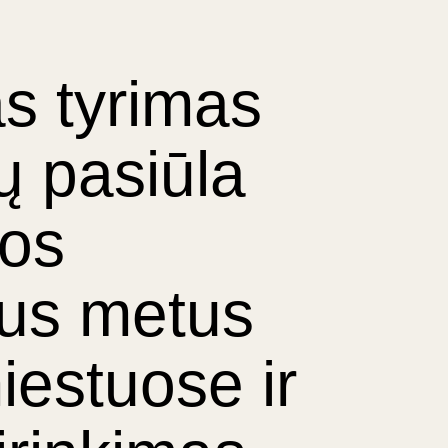
as tyrimas
ų pasiūla
bos
jus metus
estuose ir